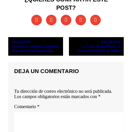
POST?
ANTERIOR
SIGUIENTE
Cuando los ángeles duermen
La Casa de las Flores, el
visto por sus protagonistas
nuevo fenómeno de Netflix
DEJA UN COMENTARIO
Tu dirección de correo electrónico no será publicada.
Los campos obligatorios están marcados con
*
Comentario
*