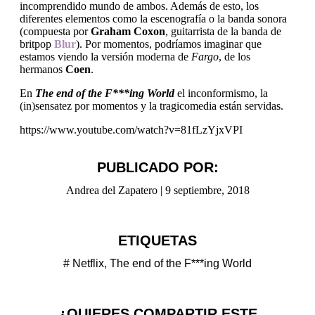
incomprendido mundo de ambos. Además de esto, los
diferentes elementos como la escenografía o la banda sonora
(compuesta por
Graham Coxon
, guitarrista de la banda de
britpop
Blur
). Por momentos, podríamos imaginar que
estamos viendo la versión moderna de
Fargo
, de los
hermanos
Coen
.
En
The end of the F***ing World
el inconformismo, la
(in)sensatez por momentos y la tragicomedia están servidas.
https://www.youtube.com/watch?v=81fLzYjxVPI
PUBLICADO POR:
Andrea del Zapatero
|
9 septiembre, 2018
ETIQUETAS
#
Netflix
,
The end of the F***ing World
¿QUIERES COMPARTIR ESTE