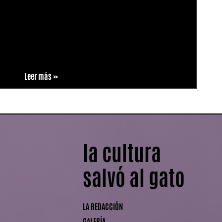
Leer más »
la cultura
salvó al gato
LA REDACCIÓN
GALERÍA