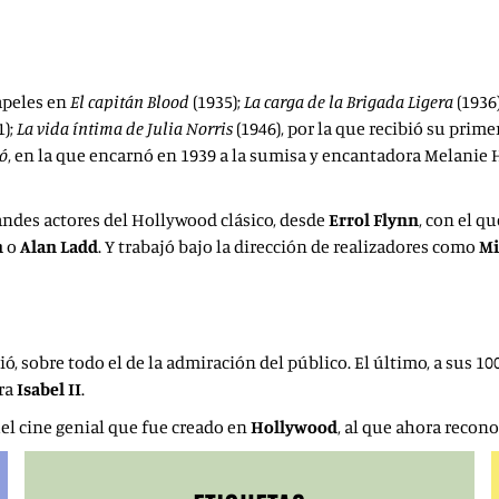
apeles en
El
capitán Blood
(1935);
La carga de la
Brigada Ligera
(1936
);
La vida íntima de Julia Norris
(1946), por la que recibió su prime
vó
, en la que encarnó en 1939 a la sumisa y encantadora Melani
ndes actores del Hollywood clásico, desde
Errol
Flynn
, con el q
n
o
Alan Ladd
. Y trabajó bajo la dirección de realizadores como
Mi
 sobre todo el de la admiración del público. El último, a sus 10
rra
Isabel II
.
uel cine genial que fue creado en
Hollywood
, al que ahora recon