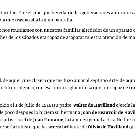
ctacular… Fue el cine que heredaron las generaciones anteriores 
gia que traspasaba la gran pantalla.
 nos reuníamos con nuestras familias alrededor de un aparato d
ches de los sábados era capaz de acaparar nuestra atención de man
d
, de aquel cine clásico que me hizo amar al Séptimo Arte; de aqu
rchó en silencio, con esa ternura glamurosa que fue capaz de tra
io el 1 de julio de 1916 (su padre,
Walter de
Havilland
ejercía l
nde poco después lo hiciera su hermana
Joan de Beauvoir de Havi
 artístico el de
Joan Fontaine
, la también genial actriz. No fue
ue sería injusto que la carrera brillante de
Olivia de Havilland
que