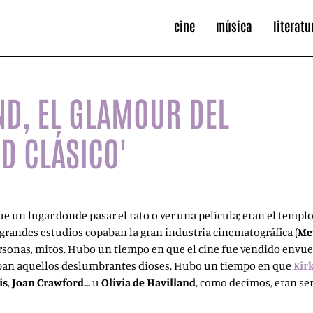
cine
música
literatu
AND, EL GLAMOUR DEL
D CLÁSICO'
un lugar donde pasar el rato o ver una película; eran el templo d
andes estudios copaban la gran industria cinematográfica (
Me
personas, mitos. Hubo un tiempo en que el cine fue vendido envue
etaban aquellos deslumbrantes dioses. Hubo un tiempo en que
Kir
is
,
Joan
Crawford…
u
Olivia de Havilland
, como decimos, eran se