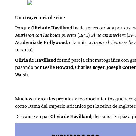
Una trayectoria de cine
Porque
Olivia de Havilland
ha de ser recordada por sus p
Murieron con las botas puestas
(1941);
Si no amaneciera
(1941
Academia de Hollywood
; o la mítica
Lo que el viento se lle
reparto).
Olivia de Havilland
formó pareja cinematográfica con gra
pasando por
Leslie Howard
,
Charles Boyer
,
Joseph Cotte
Walsh
.
Muchos fueron los premios y reconocimientos que recogió,
como Dama del Imperio Británico por la reina de Inglate
Descanse en paz
Olivia de Havilland
; descanse en paz aq