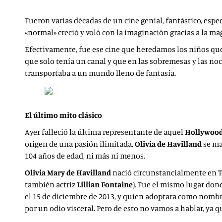
Fueron varias décadas de un cine genial, fantástico, espe
«normal» creció y voló con la imaginación gracias a la ma
Efectivamente, fue ese cine que heredamos los niños que
que solo tenía un canal y que en las sobremesas y las no
transportaba a un mundo lleno de fantasía.
El último mito clásico
Ayer falleció la última representante de aquel
Hollywoo
origen de una pasión ilimitada.
Olivia de Havilland
se ma
104 años de edad, ni más ni menos.
Olivia Mary de Havilland
nació circunstancialmente en Tok
también actriz
Lillian
Fontaine
). Fue el mismo lugar do
el 15 de diciembre de 2013, y quien adoptara como nombre
por un odio visceral. Pero de esto no vamos a hablar, ya q