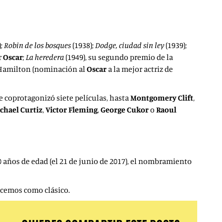
);
Robin de los
bosques
(1938);
Dodge, ciudad sin
ley
(1939);
r
Oscar
;
La heredera
(1949), su segundo premio de la
e Hamilton (nominación al
Oscar
a la mejor actriz de
ue coprotagonizó siete películas, hasta
Montgomery Clift
,
chael Curtiz
,
Victor Fleming
,
George Cukor
o
Raoul
0 años de edad (el 21 de junio de 2017), el nombramiento
ocemos como clásico.