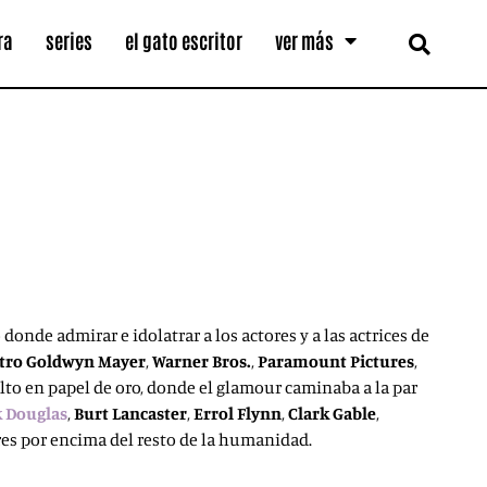
ra
series
el gato escritor
ver más
onde admirar e idolatrar a los actores y a las actrices de
tro Goldwyn Mayer
,
Warner Bros.
,
Paramount Pictures
,
lto en papel de oro, donde el glamour caminaba a la par
k
Douglas
,
Burt Lancaster
,
Errol
Flynn
,
Clark Gable
,
res por encima del resto de la humanidad.