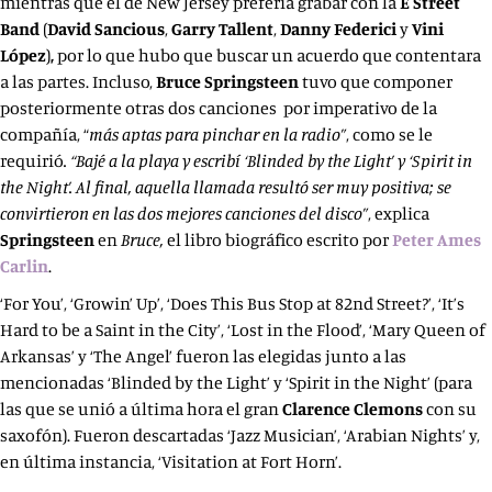
mientras que el de New Jersey prefería grabar con la
E Street
Band
(
David Sancious
,
Garry
Tallent
,
Danny Federici
y
Vini
López
)
,
por lo que hubo que buscar un acuerdo que contentara
a las partes. Incluso,
Bruce Springsteen
tuvo que componer
posteriormente otras dos canciones por imperativo de la
compañía, “
más aptas para pinchar en la radio”
, como se le
requirió
. “Bajé a la
playa y escribí ‘Blinded by the Light’ y ‘Spirit in
the Night’. Al final, aquella llamada resultó ser
muy positiva; se
convirtieron en las dos mejores canciones del disco”
, explica
Springsteen
en
Bruce,
el libro biográfico escrito por
Peter Ames
Carlin
.
‘For You’, ‘Growin’ Up’, ‘Does This Bus Stop at 82nd Street?’, ‘It’s
Hard to be a Saint in the City’, ‘Lost in the Flood’, ‘Mary Queen of
Arkansas’ y ‘The Angel’ fueron las elegidas junto a las
mencionadas ‘Blinded by the Light’ y ‘Spirit in the Night’ (para
las que se unió a última hora el gran
Clarence Clemons
con su
saxofón). Fueron descartadas ‘Jazz Musician’, ‘Arabian Nights’ y,
en última instancia, ‘Visitation at Fort Horn’.