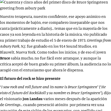
Nuestro terapeuta, nuestro confidente, ese apoyo anímico en
los momentos de bajón, ese compañero inseparable que nos
canta (prácticamente a diario)… temas que en la mayoría de los
casos ya son leyenda en la historia de la música, vio publicado
su primer trabajo de estudio el 5 de enero de 1973.
Greetings from
Asbury Park, N.J.
fue grabado en los 914 Sound Studios, en
Blauvelt, Nueva York. Como todos los inicios, y de eso el joven
Bruce
sabía mucho, no fue fácil este arranque, y aunque la
crítica aceptó de buen grado su primer álbum, la audiencia no lo
acogió con el entusiasmo que ahora le dispensa.
El futuro del rock se hizo presente
“
I saw rock and roll future and its name is Bruce Springsteen
” (“
He
visto el futuro del Rock&Roll y su nombre es Bruce Springsteen
”), dijo
el visionario
Jon Landau
varios meses después de la aparición
de
Greetings…
cuando presenció atónito por primera vez una
actuación de este ciclón de los escenarios, con apellido casi