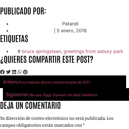
PUBLICADO POR:
Patandi
|
5 enero, 2018
ETIQUETAS
#
bruce springsteen
,
greetings from asbury park
¿QUIERES COMPARTIR ESTE POST?
Anterior
Los mejores discos internacionales de 2017
Siguiente
El día que Ziggy Stardust nos dejó huérfanos
DEJA UN COMENTARIO
Tu dirección de correo electrónico no será publicada.
Los
campos obligatorios están marcados con
*