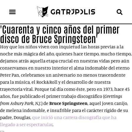
'Cuarenta y cinco años del primer
el gato escritor
ver más
disco de Bruce Springsteen'
Hoy que los niños viven con inquietud las horas previas a la
noche más mágica del año, quienes hace tiempo, mucho tiempo,
dejamos atrás aquella etapa crucial en nuestras vidas pero aún
conservamos en nuestro interior el alma indomable del eterno
Peter Pan, celebramos un aniversario no menos trascendente
para la música, el Rock&Roll y el desarrollo de nuestra
trayectoria vital. Porque tal día como éste, pero en 1973, hace 45
años, fue publicado el primer trabajo discográfico (
Grettings
from Asbury Park, N.J
.) de
Bruce
Springsteen
, aquel joven canijo,
de melena indomable, e insufrible para el carácter rígido de su
padre, Douglas,
que inició una carrera discografía que ha
llegado a ser espectacular
.