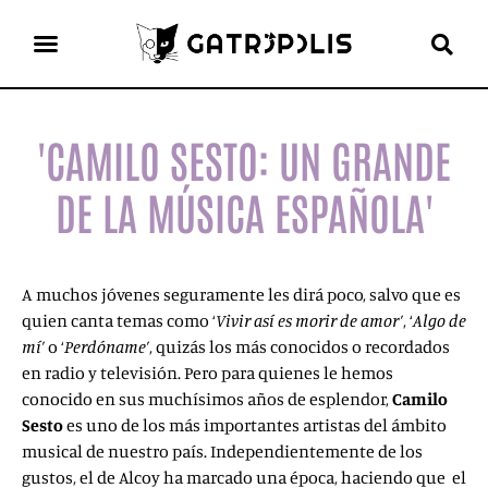
el gato escritor
ver más
'CAMILO SESTO: UN GRANDE
DE LA MÚSICA ESPAÑOLA'
A muchos jóvenes seguramente les dirá poco, salvo que es
quien canta temas como ‘
Vivir así es morir de amor’
, ‘
Algo de
mí’
o ‘
Perdóname’
, quizás los más conocidos o recordados
en radio y televisión. Pero para quienes le hemos
conocido en sus muchísimos años de esplendor,
Camilo
Sesto
es uno de los más importantes artistas del ámbito
musical de nuestro país. Independientemente de los
gustos, el de Alcoy ha marcado una época, haciendo que el