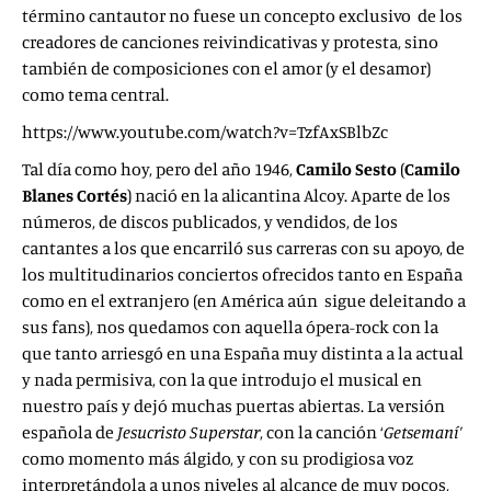
término cantautor no fuese un concepto exclusivo de los
creadores de canciones reivindicativas y protesta, sino
también de composiciones con el amor (y el desamor)
como tema central.
https://www.youtube.com/watch?v=TzfAxSBlbZc
Tal día como hoy, pero del año 1946,
Camilo Sesto
(
Camilo
Blanes Cortés
) nació en la alicantina Alcoy. Aparte de los
números, de discos publicados, y vendidos, de los
cantantes a los que encarriló sus carreras con su apoyo, de
los multitudinarios conciertos ofrecidos tanto en España
como en el extranjero (en América aún sigue deleitando a
sus fans), nos quedamos con aquella ópera-rock con la
que tanto arriesgó en una España muy distinta a la actual
y nada permisiva, con la que introdujo el musical en
nuestro país y dejó muchas puertas abiertas. La versión
española de
Jesucristo Superstar
, con la canción ‘
Getsemaní’
como momento más álgido, y con su prodigiosa voz
interpretándola a unos niveles al alcance de muy pocos,