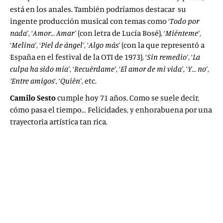
está en los anales. También podríamos destacar su
ingente producción musical con temas como ‘
Todo por
nada’
, ‘
Amor… Amar’
(con letra de Lucía Bosé), ‘
Miénteme’
,
‘
Melina’
, ‘
Piel de ángel’
, ‘
Algo más’
(con la que representó a
España en el festival de la OTI de 1973), ‘
Sin remedio’
, ‘
La
culpa ha sido mía’
, ‘
Recuérdame’
, ‘
El amor de mi vida’
, ‘
Y… no’
,
‘Entre amigos
‘, ‘
Quién’
, etc.
Camilo Sesto
cumple hoy 71 años. Como se suele decir,
cómo pasa el tiempo… Felicidades, y enhorabuena por una
trayectoria artística tan rica.