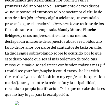
Recordamos que
Ryan Adams
nos prometía en la
primavera del año pasado el lanzamiento de tres discos.
Aunque por aquel entonces solo conocíamos el título de
uno de ellos (
Big Colors
) y algún adelanto, un escándalo
provocaba que el creador de
Heartbreaker
se retirase de los
focos durante una temporada.
Mandy Moore
,
Phoebe
Bridgers
y otras mujeres, entre ellas una menor,
destapaban una serie de supuestos abusos recibidos a lo
largo de los años por parte del cantautor de Jacksonville.
La duda sigue sobrevolando sobre lo ocurrido, por lo que
este disco puede que sea el más polémico de todo. Sus
versos, que más que esclarecer, confunden todavía más (“If
I could see your face/Maybe it could erase/The lies with
the truth/If you could look into my eyes/Past the question
marks”), navegan entre la redención y la culpabilidad,
rozando su propia justificación. De lo que no cabe duda, es
que no hay lugar para la exculpación.