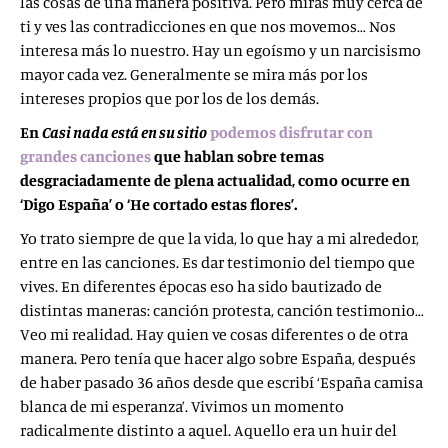
las cosas de una manera positiva. Pero miras muy cerca de
ti y ves las contradicciones en que nos movemos… Nos
interesa más lo nuestro. Hay un egoísmo y un narcisismo
mayor cada vez. Generalmente se mira más por los
intereses propios que por los de los demás.
En
Casi nada está en su sitio
podemos disfrutar con
grandes canciones
que hablan sobre temas
desgraciadamente de plena actualidad, como ocurre en
‘Digo España’ o ‘He cortado estas flores’.
Yo trato siempre de que la vida, lo que hay a mi alrededor,
entre en las canciones. Es dar testimonio del tiempo que
vives. En diferentes épocas eso ha sido bautizado de
distintas maneras: canción protesta, canción testimonio…
Veo mi realidad. Hay quien ve cosas diferentes o de otra
manera. Pero tenía que hacer algo sobre España, después
de haber pasado 36 años desde que escribí ‘España camisa
blanca de mi esperanza’. Vivimos un momento
radicalmente distinto a aquel. Aquello era un huir del