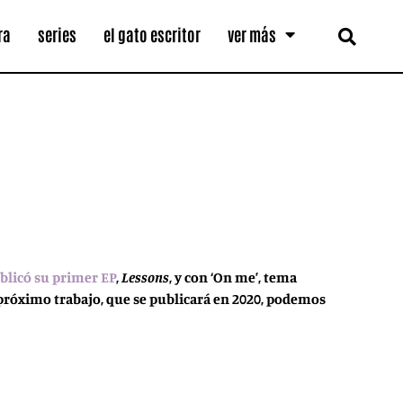
ra
series
el gato escritor
ver más
blicó su primer EP
,
Lessons
, y con ‘On me’, tema
 próximo trabajo, que se publicará en 2020, podemos