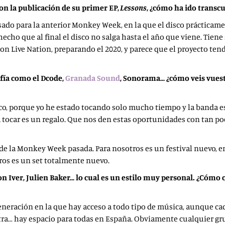
on la publicación de su primer EP,
Lessons
, ¿cómo ha ido transcu
ado para la anterior Monkey Week, en la que el disco prácticam
hecho que al final el disco no salga hasta el año que viene. Tien
Live Nation, preparando el 2020, y parece que el proyecto tend
afía como el Dcode,
Granada Sound
, Sonorama… ¿cómo veis vuest
oco, porque yo he estado tocando solo mucho tiempo y la banda es
ocar es un regalo. Que nos den estas oportunidades con tan poc
de la Monkey Week pasada. Para nosotros es un festival nuevo, 
tros es un set totalmente nuevo.
on Iver, Julien Baker… lo cual es un estilo muy personal. ¿Cómo c
eneración en la que hay acceso a todo tipo de música, aunque ca
a… hay espacio para todas en España. Obviamente cualquier grup