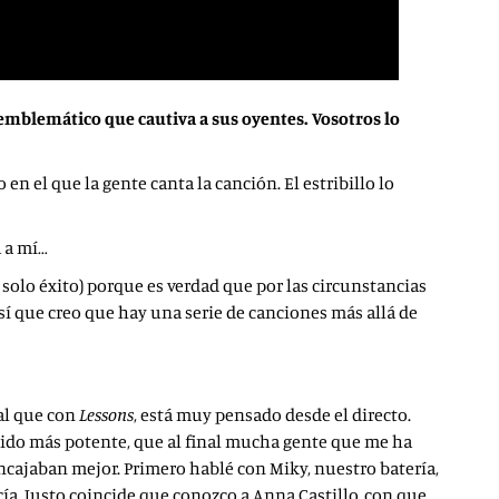
emblemático que cautiva a sus oyentes. Vosotros lo
 el que la gente canta la canción. El estribillo lo
a a mí…
solo éxito) porque es verdad que por las circunstancias
sí que creo que hay una serie de canciones más allá de
ual que con
Lessons
, está muy pensado desde el directo.
onido más potente, que al final mucha gente que me ha
encajaban mejor. Primero hablé con Miky, nuestro batería,
cía. Justo coincide que conozco a Anna Castillo, con que