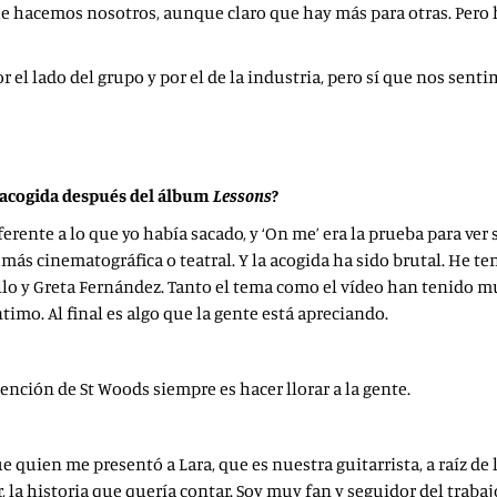
ue hacemos nosotros, aunque claro que hay más para otras. Pero 
el lado del grupo y por el de la industria, pero sí que nos senti
u acogida después del álbum
Lessons
?
ferente a lo que yo había sacado, y ‘On me’ era la prueba para ver
ás cinematográfica o teatral. Y la acogida ha sido brutal. He te
llo y Greta Fernández. Tanto el tema como el vídeo han tenido mu
timo. Al final es algo que la gente está apreciando.
ntención de St Woods siempre es hacer llorar a la gente.
 quien me presentó a Lara, que es nuestra guitarrista, a raíz de l
r, la historia que quería contar. Soy muy fan y seguidor del tra