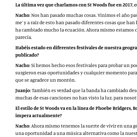
La última vez que charlamos con St Woods fue en 2017, c
Nacho
: Nos han pasado muchas cosas. Vinimos el año pas
me’ y a raíz de esto han pasado diferentes cosas que han 
ha cambiado mucho la ecuación. Ahora mismo estamos con 
parecía.
Habéis estado en diferentes festivales de nuestra geogr
publicado?
Nacho
: Sí hemos hecho esos festivales para probar un p
surgieron esas oportunidades y cualquier momento para t
que se agradece un montón.
Juanjo
: También es verdad que la banda ha cambiado des
muchas de esas canciones no han visto la luz, para noso
El estilo de St Woods va en la línea de Phoebe Bridgers, B
impera actualmente?
Nacho
: Ahora mismo tenemos la suerte de vivir en una g
una oportunidad a una música alternativa como la nuestr