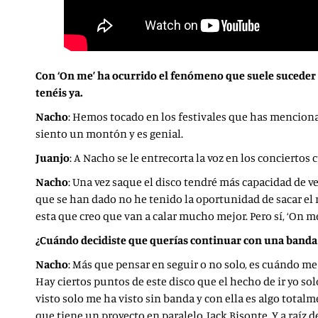
Con ‘On me’ ha ocurrido el fenómeno que suele suceder c
tenéis ya.
Nacho
: Hemos tocado en los festivales que has mencionad
siento un montón y es genial.
Juanjo
: A Nacho se le entrecorta la voz en los concierto
Nacho
: Una vez saque el disco tendré más capacidad de v
que se han dado no he tenido la oportunidad de sacar el 
esta que creo que van a calar mucho mejor. Pero sí, ‘On m
¿Cuándo decidiste que querías continuar con una banda e
Nacho
: Más que pensar en seguir o no solo, es cuándo me
Hay ciertos puntos de este disco que el hecho de ir yo 
visto solo me ha visto sin banda y con ella es algo tota
que tiene un proyecto en paralelo, Jack Bisonte. Y a raíz