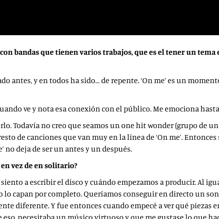
on bandas que tienen varios trabajos, que es el tener un tema 
o antes, y en todos ha sido… de repente. ‘On me’ es un momento en
s cuando ve y nota esa conexión con el público. Me emociona hast
erlo. Todavía no creo que seamos un one hit wonder (grupo de un 
resto de canciones que van muy en la línea de ‘On me’. Entonces 
e’ no deja de ser un antes y un después.
n vez de en solitario?
 siento a escribir el disco y cuándo empezamos a producir. Al ig
solo lo capan por completo. Queríamos conseguir en directo un s
lmente diferente. Y fue entonces cuando empecé a ver qué piezas 
 de eso, necesitaba un músico virtuoso y que me gustase lo que ha