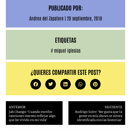
PUBLICADO POR:
Andrea del Zapatero
|
20 septiembre, 2018
ETIQUETAS
#
miguel iglesias
¿QUIERES COMPARTIR ESTE POST?
ANTERIOR
SIGUIENTE
Jah Chango: “Cuando escribo
Rodrigo Soler: “Me gusta que la
canciones intento reflejar algo
gente en mis shows se sienta
que he vivido en mi vida”
identificada con las historias”