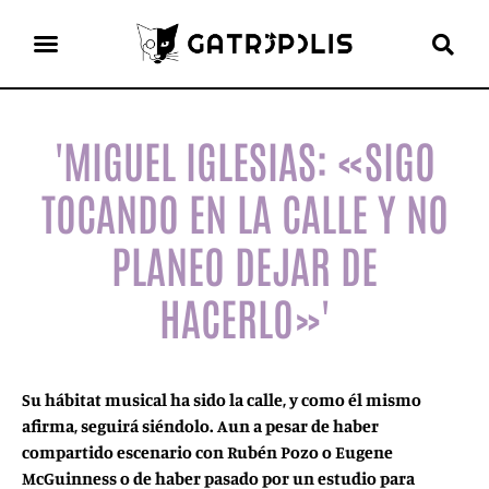
el gato escritor
ver más
'MIGUEL IGLESIAS: «SIGO
TOCANDO EN LA CALLE Y NO
PLANEO DEJAR DE
HACERLO»'
Su hábitat musical ha sido la calle, y como él mismo
afirma, seguirá siéndolo. Aun a pesar de haber
compartido escenario con Rubén Pozo o Eugene
McGuinness o de haber pasado por un estudio para