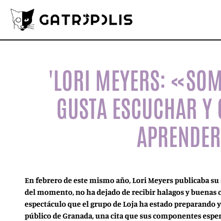
'LORI MEYERS: «SO
GUSTA ESCUCHAR Y
APRENDER
En febrero de este mismo año, Lori Meyers publicaba su
del momento, no ha dejado de recibir halagos y buenas c
espectáculo que el grupo de Loja ha estado preparando y 
público de Granada, una cita que sus componentes esperan