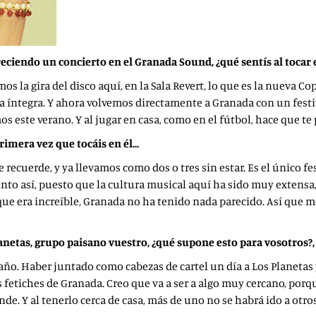
eciendo un concierto en el Granada Sound, ¿qué sentís al tocar 
s la gira del disco aquí, en la Sala Revert, lo que es la nueva C
rma íntegra. Y ahora volvemos directamente a Granada con un fe
os este verano. Y al jugar en casa, como en el fútbol, hace que te
primera vez que tocáis en él…
e recuerde, y ya llevamos como dos o tres sin estar. Es el único 
to así, puesto que la cultura musical aquí ha sido muy extensa, 
que era increíble, Granada no ha tenido nada parecido. Así que 
lanetas, grupo paisano vuestro, ¿qué supone esto para vosotro
 año. Haber juntado como cabezas de cartel un día a Los Planetas y
os fetiches de Granada. Creo que va a ser a algo muy cercano, po
nde. Y al tenerlo cerca de casa, más de uno no se habrá ido a otro