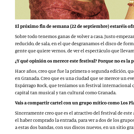
El próximo fin de semana (22 de septiembre) estaréis ofr
Sobre todo tenemos ganas de volver a casa. Justo empezamo
reducido, de sala, en el que desgranamos el disco de fo
gente que quiere vernos, de ver el espectáculo que llevam
¿Y qué opinión os merece este festival? Porque no es la 
Hace años, creo que fue la primera o segunda edición, qu
en Granada. Creo que es una ciudad que se merece un even
Espárrago Rock, que teníamos un festival internacional 
capital tan musical y tan cultural como Granada.
Vais a compartir cartel con un grupo mítico como Los P
Sinceramente creo que es el atractivo del festival de este
el haber comprado la entrada, para ver a dos de los grup
a estas dos bandas, con sus discos nuevos, en un sitio gra