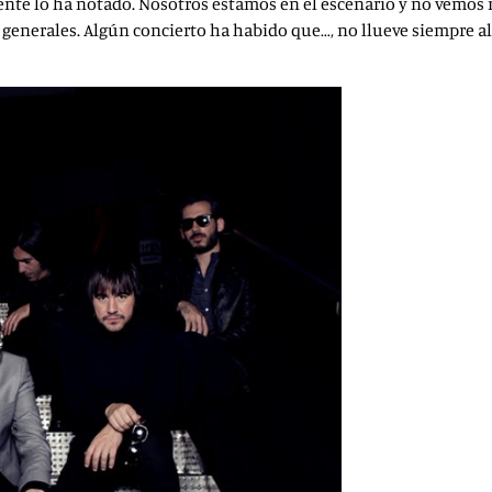
 gente lo ha notado. Nosotros estamos en el escenario y no vemos n
generales. Algún concierto ha habido que…, no llueve siempre al