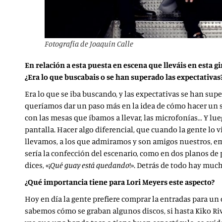
Fotografía de Joaquín Calle
En relación a esta puesta en escena que lleváis en esta 
¿Era lo que buscabais o se han superado las expectativas
Era lo que se iba buscando, y las expectativas se han supe
queríamos dar un paso más en la idea de cómo hacer un s
con las mesas que íbamos a llevar, las microfonías… Y lu
pantalla. Hacer algo diferencial, que cuando la gente lo v
llevamos, a los que admiramos y son amigos nuestros, em
sería la confección del escenario, como en dos planos de
dices, «¡
Qué guay está quedando
!». Detrás de todo hay muc
¿Qué importancia tiene para Lori Meyers este aspecto?
Hoy en día la gente prefiere comprar la entradas para un
sabemos cómo se graban algunos discos, si hasta Kiko Ri