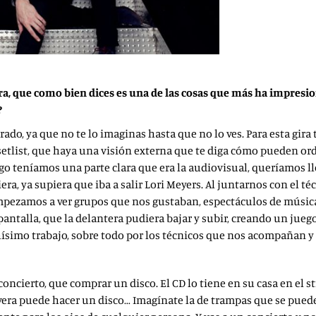
gira, que como bien dices es una de las cosas que más ha impres
?
rado, ya que no te lo imaginas hasta que no lo ves. Para esta gir
etlist, que haya una visión externa que te diga cómo pueden ord
ego teníamos una parte clara que era la audiovisual, queríamos l
iera, ya supiera que iba a salir Lori Meyers. Al juntarnos con el t
pezamos a ver grupos que nos gustaban, espectáculos de música 
 pantalla, que la delantera pudiera bajar y subir, creando un ju
hísimo trabajo, sobre todo por los técnicos que nos acompañan y 
 concierto, que comprar un disco. El CD lo tiene en su casa en e
vera puede hacer un disco… Imagínate la de trampas que se puede