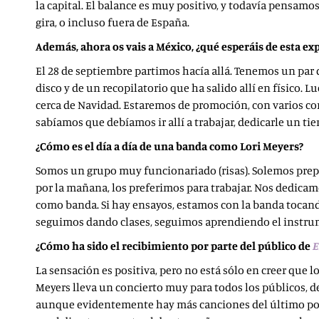
la capital. El balance es muy positivo, y todavía pensam
gira, o incluso fuera de España.
Además, ahora os vais a México, ¿qué esperáis de esta e
El 28 de septiembre partimos hacía allá. Tenemos un pa
disco y de un recopilatorio que ha salido allí en físico.
cerca de Navidad. Estaremos de promoción, con varios conc
sabíamos que debíamos ir allí a trabajar, dedicarle un tie
¿Cómo es el día a día de una banda como Lori Meyers?
Somos un grupo muy funcionariado (risas). Solemos prepar
por la mañana, los preferimos para trabajar. Nos dedicamo
como banda. Si hay ensayos, estamos con la banda tocand
seguimos dando clases, seguimos aprendiendo el instrume
¿Cómo ha sido el recibimiento por parte del público de
E
La sensación es positiva, pero no está sólo en creer que l
Meyers lleva un concierto muy para todos los públicos, de
aunque evidentemente hay más canciones del último por s