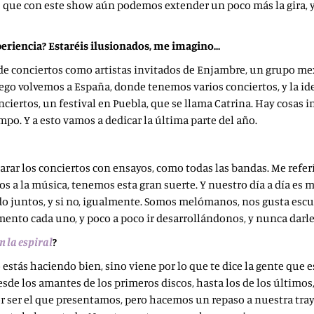
os que con este show aún podemos extender un poco más la gira, 
xperiencia? Estaréis ilusionados, me imagino…
r de conciertos como artistas invitados de Enjambre, un grupo 
 Luego volvemos a España, donde tenemos varios conciertos, y la i
iertos, un festival en Puebla, que se llama Catrina. Hay cosas i
mpo. Y a esto vamos a dedicar la última parte del año.
ar los conciertos con ensayos, como todas las bandas. Me referí
s a la música, tenemos esta gran suerte. Y nuestro día a día es 
o juntos, y si no, igualmente. Somos melómanos, nos gusta escu
nto cada uno, y poco a poco ir desarrollándonos, y nunca darle
n la espiral
?
o estás haciendo bien, sino viene por lo que te dice la gente que 
sde los amantes de los primeros discos, hasta los de los últimos,
er el que presentamos, pero hacemos un repaso a nuestra trayect