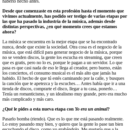
haberlo hecho antes.
Desde que comenzaste en esta profesión hasta el momento que
vivimos actualmente, has podido ser testigo de varias etapas por
las que ha pasado la industria de la música, además desde
distintas perspectivas, ¿en qué momento crees que estamos
ahora?
La música se encuentra en la mejor etapa que se ha encontrado
nunca, desde que existe la sociedad. Otra cosa es el negocio de la
música, que está difícil para generar negocio de la música, porque
no se venden discos, la gente los escucha en streaming, que creen
que es gratis, pero no lo es, porque le pagan a un servidor. Lo que
pasa es que casi nada de eso le llega al creador, pero bueno, están
los conciertos, el consumo musical es el más alto que jamás ha
habido. El hecho de que tú estés caminando por la calle, y busques
la canción que te apetezca y la escuches… Antes había que ir a una
tienda de discos, comprarte el disco, llegar a tu casa, ponerlo…
Tenía un romanticismo, y un idealismo muy grande, pero era mucho
más complicado y más caro.
¿Qué le pides a esta nueva etapa con
Yo era un animal
?
Pasarlo bomba (riendo). Que es lo que me está pasando realmente.
Lo estoy pasando muy bien, y quiero que la gente lo pase tan bien
escuchando el disco, como yo grabándolo. Me gustaría que a la