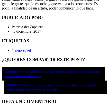
gente le guste, que lo escuche y que venga a los conciertos. Es un
poco la finalidad de un artista, poder comunicar lo que hace.
PUBLICADO POR:
Patricia del Zapatero
|
3 diciembre, 2017
ETIQUETAS
#
alejo stivel
¿QUIERES COMPARTIR ESTE POST?
Anterior
The Gift: «España es el país en el que más tocamos y donde la gente nos
conoce desde hace más tiempo»
Siguiente
Xoel López: «Para mí es fundamental sentir siempre que te queda un
mundo inmenso por recorrer y por disfrutar»
DEJA UN COMENTARIO