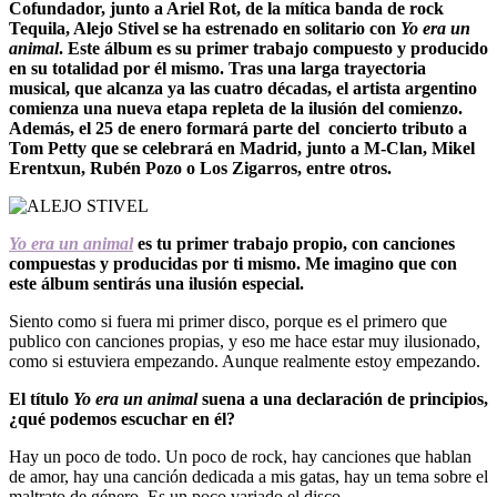
Cofundador, junto a Ariel Rot, de la mítica banda de rock
Tequila, Alejo Stivel se ha estrenado en solitario con
Yo era un
animal
. Este álbum es su primer trabajo compuesto y producido
en su totalidad por él mismo. Tras una larga trayectoria
musical, que alcanza ya las cuatro décadas, el artista argentino
comienza una nueva etapa repleta de la ilusión del comienzo.
Además, el 25 de enero formará parte del concierto tributo a
Tom Petty que se celebrará en Madrid, junto a M-Clan, Mikel
Erentxun, Rubén Pozo o Los Zigarros, entre otros.
Yo era un animal
es tu primer trabajo propio, con canciones
compuestas y producidas por ti mismo. Me imagino que con
este álbum sentirás una ilusión especial.
Siento como si fuera mi primer disco, porque es el primero que
publico con canciones propias, y eso me hace estar muy ilusionado,
como si estuviera empezando. Aunque realmente estoy empezando.
El título
Yo era un animal
suena a una declaración de principios,
¿qué podemos escuchar en él?
Hay un poco de todo. Un poco de rock, hay canciones que hablan
de amor, hay una canción dedicada a mis gatas, hay un tema sobre el
maltrato de género. Es un poco variado el disco.