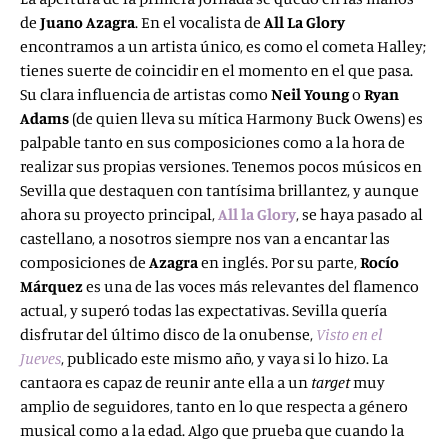
de
Juano Azagra
. En el vocalista de
All La Glory
encontramos a un artista único, es como el cometa Halley;
tienes suerte de coincidir en el momento en el que pasa.
Su clara influencia de artistas como
Neil Young
o
Ryan
Adams
(de quien lleva su mítica Harmony Buck Owens) es
palpable tanto en sus composiciones como a la hora de
realizar sus propias versiones. Tenemos pocos músicos en
Sevilla que destaquen con tantísima brillantez, y aunque
ahora su proyecto principal,
All la Glory
, se haya pasado al
castellano, a nosotros siempre nos van a encantar las
composiciones de
Azagra
en inglés. Por su parte,
Rocío
Márquez
es una de las voces más relevantes del flamenco
actual, y superó todas las expectativas. Sevilla quería
disfrutar del último disco de la onubense,
Visto en el
Jueves
, publicado este mismo año, y vaya si lo hizo. La
cantaora es capaz de reunir ante ella a un
target
muy
amplio de seguidores, tanto en lo que respecta a género
musical como a la edad. Algo que prueba que cuando la