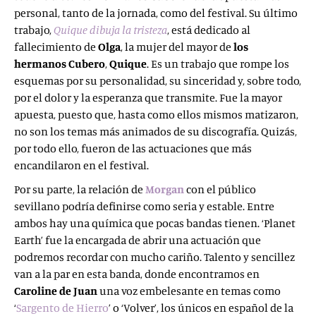
personal, tanto de la jornada, como del festival. Su último
trabajo,
Quique dibuja la tristeza
, está dedicado al
fallecimiento de
Olga
, la mujer del mayor de
los
hermanos Cubero
,
Quique
. Es un trabajo que rompe los
esquemas por su personalidad, su sinceridad y, sobre todo,
por el dolor y la esperanza que transmite. Fue la mayor
apuesta, puesto que, hasta como ellos mismos matizaron,
no son los temas más animados de su discografía. Quizás,
por todo ello, fueron de las actuaciones que más
encandilaron en el festival.
Por su parte, la relación de
Morgan
con el público
sevillano podría definirse como seria y estable. Entre
ambos hay una química que pocas bandas tienen. ‘Planet
Earth’ fue la encargada de abrir una actuación que
podremos recordar con mucho cariño. Talento y sencillez
van a la par en esta banda, donde encontramos en
Caroline de Juan
una voz embelesante en temas como
‘
Sargento de Hierro
’ o ‘Volver’, los únicos en español de la