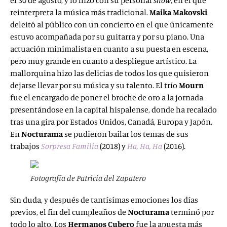
el 30 de agosto, y lo hizo con su personal
show
, en el que
reinterpreta la música más tradicional.
Maika Makovski
deleitó al público con un concierto en el que únicamente
estuvo acompañada por su guitarra y por su piano. Una
actuación minimalista en cuanto a su puesta en escena,
pero muy grande en cuanto a despliegue artístico. La
mallorquina hizo las delicias de todos los que quisieron
dejarse llevar por su música y su talento. El trío
Mourn
fue el encargado de poner el broche de oro a la jornada
presentándose en la capital hispalense, donde ha recalado
tras una gira por Estados Unidos, Canadá, Europa y Japón.
En
Nocturama
se pudieron bailar los temas de sus
trabajos
Sorpresa Familia
(2018) y
Ha, Ha, Ha
(2016).
Fotografía de Patricia del Zapatero
Sin duda, y después de tantísimas emociones los días
previos, el fin del cumpleaños de
Nocturama
terminó por
todo lo alto. Los
Hermanos Cubero
fue la apuesta más