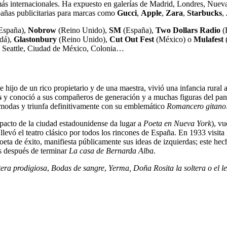
 más internacionales. Ha expuesto en galerías de Madrid, Londres, Nue
pañas publicitarias para marcas como
Gucci
,
Apple
,
Zara
,
Starbucks
,
España),
Nobrow
(Reino Unido),
SM
(España),
Two Dollars Radio
(
dá),
Glastonbury
(Reino Unido),
Cut Out Fest
(México) o
Mulafest
(
, Seattle, Ciudad de México, Colonia…
 hijo de un rico propietario y de una maestra, vivió una infancia rural
s
y conoció a sus compañeros de generación y a muchas figuras del pano
s modas y triunfa definitivamente con su emblemático
Romancero gitano
pacto de la ciudad estadounidense da lugar a
Poeta en Nueva York
), v
ue llevó el teatro clásico por todos los rincones de España. En 1933 visi
poeta de éxito, manifiesta públicamente sus ideas de izquierdas; este hec
es después de terminar
La casa de Bernarda Alba
.
era prodigiosa
,
Bodas de sangre
,
Yerma,
Doña Rosita la soltera o el le