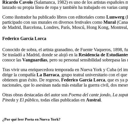
Ricardo Cavolo
(Salamanca, 1982) es uno de los artistas españoles
lanzado su propia línea de ropa y también ha trabajado en varias cam
Como ilustrador ha publicado libros con editoriales como
Lunwerg
(
participado con sus murales en diversos festivales como
Mural
(Cana
de Madrid, Barcelona, Londres, París, Moscú, Hong Kong, Montreal
Federico García Lorca
Conocido de sobra, el artista granadino, de Fuente Vaqueros, 1898, fue
Se trasladó a Madrid, donde se alojó en la
Residencia de Estudiante
conoce las
Vanguardias
, pero su personal sensibilidad sobrepasa la
Tras vivir una enriquecedora temporada en Nueva York y Cuba (el im
dirige la compañía
La Barraca
, grupo teatral universitario con el q
obtienen gran éxito. De regreso,
Federico García Lorca
, que es ya 
nacionales, que lo asesinan nada más estallar la guerra civil, dos mes
Otras obras destacadas del autor son
Poema del cante jondo
,
La zapat
Pineda
y
El público
, todas ellas publicadas en
Austral
.
¿Por qué leer Poeta en Nueva York?