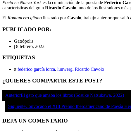
Poeta en Nueva York
es la culminación de la poesía de
Federico Gar
características del gran
Ricardo Cavolo
, uno de los ilustradores más 
El
Romancero gitano
ilustrado por
Cavolo
, trabajo anterior que sali
PUBLICADO POR:
Gatrópolis
|
8 febrero, 2023
ETIQUETAS
#
federico garcía lorca
,
lunwerg
,
Ricardo Cavolo
¿QUIERES COMPARTIR ESTE POST?
Anterior
El gato que amaba los libros (Sosuke Natsukawa, 2022)
Siguiente
Convocado el XIII Premio Iberoamericano de Poesía H
DEJA UN COMENTARIO