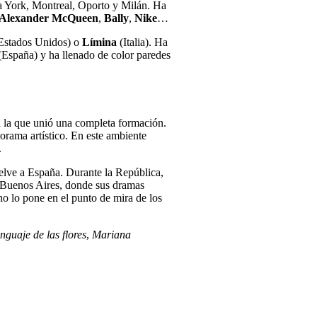
va York, Montreal, Oporto y Milán. Ha
Alexander McQueen
,
Bally
,
Nike
…
Estados Unidos) o
Límina
(Italia). Ha
España) y ha llenado de color paredes
 a la que unió una completa formación.
rama artístico. En este ambiente
.
uelve a España. Durante la República,
ta Buenos Aires, donde sus dramas
ho lo pone en el punto de mira de los
nguaje de las flores
,
Mariana