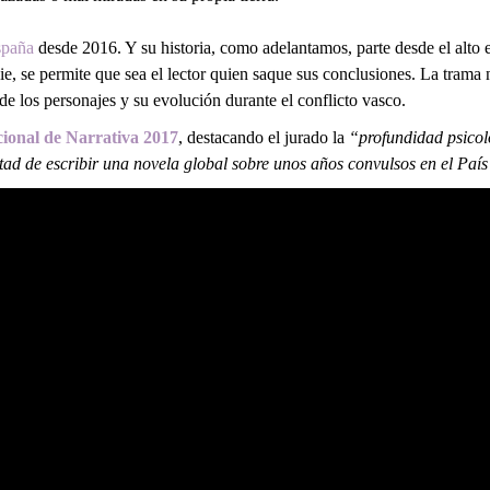
spaña
desde 2016. Y su historia, como adelantamos, parte desde el alto 
die, se permite que sea el lector quien saque sus conclusiones. La trama
 de los personajes y su evolución durante el conflicto vasco.
ional de Narrativa 2017
, destacando el jurado la
“profundidad psicoló
untad de escribir una novela global sobre unos años convulsos en el Paí