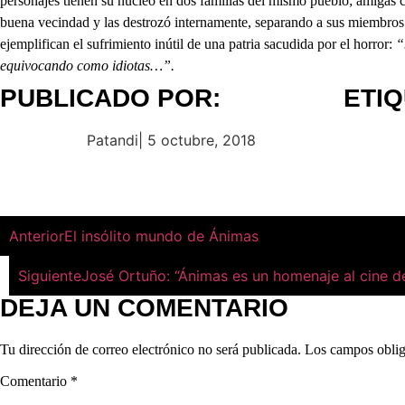
personajes tienen su núcleo en dos familias del mismo pueblo; amigas 
buena vecindad y las destrozó internamente, separando a sus miembros. 
ejemplifican el sufrimiento inútil de una patria sacudida por el horror:
“
equivocando como idiotas…”.
PUBLICADO POR:
ETI
Patandi
|
5 octubre, 2018
Anterior
El insólito mundo de Ánimas
Siguiente
José Ortuño: “Ánimas es un homenaje al cine de
DEJA UN COMENTARIO
Tu dirección de correo electrónico no será publicada.
Los campos oblig
Comentario
*