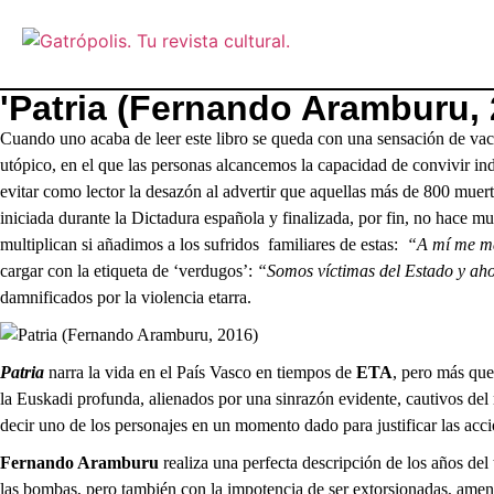
'Patria (Fernando Aramburu, 
Cuando uno acaba de leer este libro se queda con una sensación de vací
utópico, en el que las personas alcancemos la capacidad de convivir in
evitar como lector la desazón al advertir que aquellas más de 800 muer
iniciada durante la Dictadura española y finalizada, por fin, no hace
multiplican si añadimos a los sufridos familiares de estas:
“A mí me ma
cargar con la etiqueta de ‘verdugos’:
“Somos víctimas del Estado y aho
damnificados por la violencia etarra.
Patria
narra la vida en el País Vasco en tiempos de
ETA
, pero más que
la Euskadi profunda, alienados por una sinrazón evidente, cautivos del
decir uno de los personajes en un momento dado para justificar las accio
Fernando Aramburu
realiza una perfecta descripción de los años del 
las bombas, pero también con la impotencia de ser extorsionadas, amena