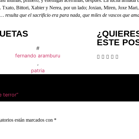
casi íntimas, primero, y enemigas acérrimas, después. La lucha armada
Txato, Bittori, Xabier y Nerea, por un lado; Joxian, Miren, Joxe Mari,
… resulta que el sacrificio era para nada, que miles de vascos que a
QUETAS
¿QUIERE
ESTE PO
#
fernando aramburu
,
patria
 terror”
atorios están marcados con
*