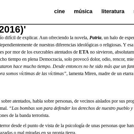
cine
música
literatura
2016)'
o difícil de explicar. Aun ofreciendo la novela,
Patria
, un halo de espe
dependientemente de nuestras diferencias ideológicas o religiosas. Y es
tes por mor de los execrables atentados de
ETA
no sirvieron, absolutam
 mucho tiempo en plena Democracia, solo provocó dolor, odio, rencor, 
taron hace mucho tiempo. Desde
entonces no he sido más que un fa
ra somos víctimas de las víctimas”
, lamenta Miren, madre de un etarra 
 sobre atentados, habla sobre personas, de vecinos aislados por sus p
 mal.
“Las bombas son para defender los derechos de nuestro pueblo y
nes de la banda terrorista.
terror desde el punto de vista de la psicología de unas personas que han 
zadas o mal miradas en su propia tierra.