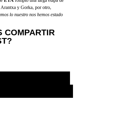
 de
ETA
rompió una larga etapa de
 Arantxa y Gorka, por otro,
mamos lo nuestro nos hemos estado
S COMPARTIR
ST?