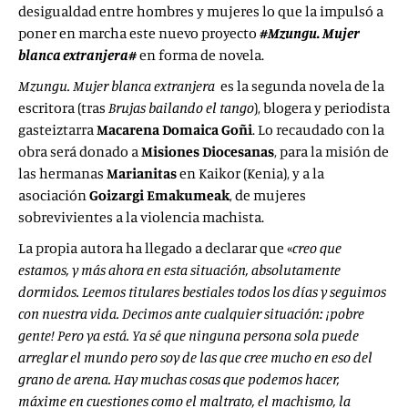
desigualdad entre hombres y mujeres lo que la impulsó a
poner en marcha este nuevo proyecto
#Mzungu. Mujer
blanca extranjera#
en forma de novela.
Mzungu. Mujer blanca extranjera
es la segunda novela de la
escritora (tras
Brujas bailando el tango
), blogera y periodista
gasteiztarra
Macarena Domaica Goñi
. Lo recaudado con la
obra será donado a
Misiones Diocesanas
, para la misión de
las hermanas
Marianitas
en Kaikor (Kenia), y a la
asociación
Goizargi Emakumeak
, de mujeres
sobrevivientes a la violencia machista.
La propia autora ha llegado a declarar que «
creo que
estamos, y más ahora en esta situación, absolutamente
dormidos. Leemos titulares bestiales todos los días y seguimos
con nuestra vida. Decimos ante cualquier situación: ¡pobre
gente! Pero ya está. Ya sé que ninguna persona sola puede
arreglar el mundo pero soy de las que cree mucho en eso del
grano de arena. Hay muchas cosas que podemos hacer,
máxime en cuestiones como el maltrato, el machismo, la