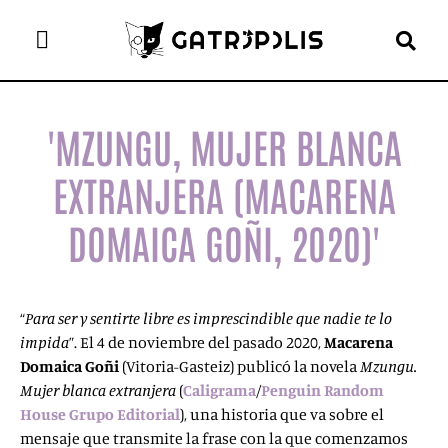
el gato escritor
ver más
'MZUNGU, MUJER BLANCA
EXTRANJERA (MACARENA
DOMAICA GOÑI, 2020)'
“
Para ser y sentirte libre es imprescindible que nadie te lo
impida
”. El 4 de noviembre del pasado 2020,
Macarena
Domaica Goñi
(Vitoria-Gasteiz) publicó la novela
Mzungu.
Mujer blanca extranjera
(
Caligrama
/
Penguin Random
House Grupo Editorial
), una historia que va sobre el
mensaje que transmite la frase con la que comenzamos