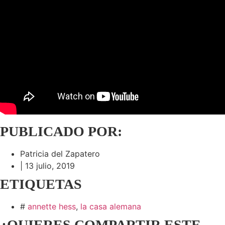
PUBLICADO POR:
Patricia del Zapatero
|
13 julio, 2019
ETIQUETAS
#
annette hess
,
la casa alemana
¿QUIERES COMPARTIR ESTE