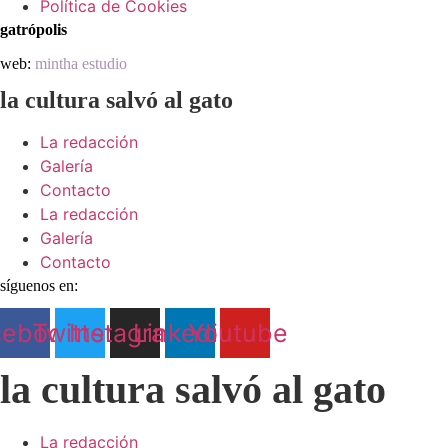
Política de Cookies
gatrópolis
web:
mintha estudio
la cultura salvó al gato
La redacción
Galería
Contacto
La redacción
Galería
Contacto
síguenos en:
cebook
Twitter
Instagram
Linkedin
Youtube
la cultura salvó al gato
La redacción