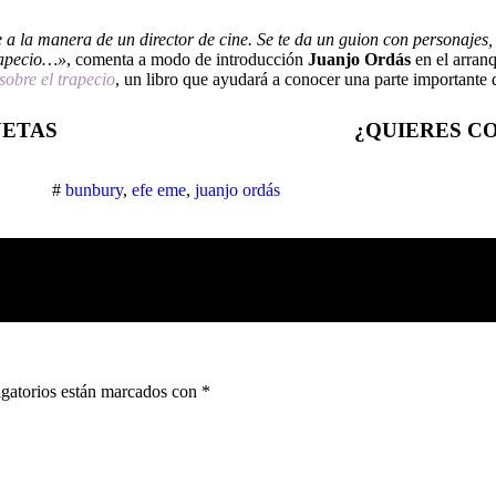
e a la manera de un director de cine. Se te da un guion con personajes
trapecio…»
, comenta a modo de introducción
Juanjo Ordás
en el arranq
obre el trapecio
, un libro que ayudará a conocer una parte importante 
UETAS
¿QUIERES C
#
bunbury
,
efe eme
,
juanjo ordás
gatorios están marcados con
*