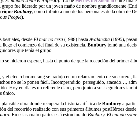
y. El mundo sobre el trapecio
). Lo de
Héroes del Silencio
entre final
 El grupo fue liderado por un joven maño de nombre grandilocuente (Enr
nrique
Bunbury
, como tributo a uno de los personajes de la obra de
Os
ious People
).
s bestiales, desde
El mar no cesa
(1988) hasta
Avalancha
(1995), pasa
a llegó el comienzo del final de su existencia.
Bunbury
tomó una decisi
guidores que tenía el grupo.
no
se hicieron esperar, hasta el punto de que la recepción del primer ál
», y el efecto boomerang se tradujo en un relanzamiento de su carrera, ll
muchos no se lo ponen fácil. Incomprendido, perseguido, atacado…, ad
ido. Hoy en día es un referente claro, pero junto a sus seguidores tam
es único.
plausible obra donde recupera la historia artística de
Bunbury
a parti
ición del recorrido realizado con sus primeros álbumes postHéroes desd
onora
. En estas cuatro partes está estructurado
Bunbury. El mundo sobre 