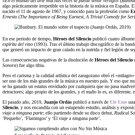
«En el mundo del arte muchas veces se puede sentir vértigo»
(
Bunbur
algo prácticamente irrepetible en la historia de la música en España.
nacido el 11 de agosto de 1967, y conocido para la profesión como
E
Ernesto
(
The Importance of Being Earnest, A Trivial Comedy for Ser
En ese periodo de tiempo,
Héroes del Silencio
publicó cuatro álbume
espíritu del vino
(1993). Tras el último trabajo discográfico de la band
que generó un impacto de gran calado en la nutrida y fiel legión de se
Las consecuencias negativas de la disolución de
Héroes del Silencio
Sonora
) fue algo tibia.
Pero el carisma y la calidad artística del zaragozano obró el «milagro
ser uno de los más grandes de la música en nuestro país. Y eso que 
se ha ganado un estatus envidiado por cualquiera que no pasa inadvert
detractores; algo propio de los grandes, y el maño lo es, es diferente, 
El pasado año, 2019,
Juanjo Ordás
publicó a través de
Efe Eme
una 
Silencio
, y nos encandila con un estupendo estudio, análisis y expos
viaje a ninguna parte
; ello partiendo desde su disco debut,
Radical S
‘Pequeño’, ‘Flamingos’ y ‘El viaje a ninguna parte’.