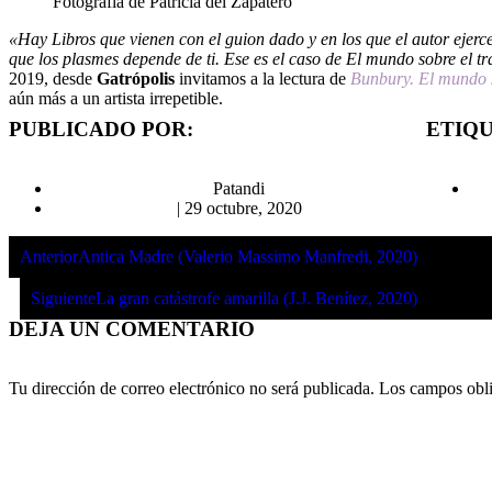
Fotografía de Patricia del Zapatero
«Hay Libros que vienen con el guion dado y en los que el autor ejerc
que los plasmes depende de ti. Ese es el caso de El mundo sobre el 
2019, desde
Gatrópolis
invitamos a la lectura de
Bunbury. El mundo s
aún más a un artista irrepetible.
PUBLICADO POR:
ETIQ
Patandi
|
29 octubre, 2020
Anterior
Antica Madre (Valerio Massimo Manfredi, 2020)
Siguiente
La gran catástrofe amarilla (J.J. Benítez, 2020)
DEJA UN COMENTARIO
Tu dirección de correo electrónico no será publicada.
Los campos obli