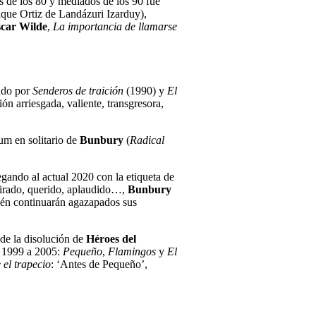
es de los 80 y mediados de los 90 fue
ique Ortiz de Landázuri Izarduy),
car
Wilde
,
La importancia de llamarse
ndo por
Senderos de traición
(1990) y
El
ón arriesgada, valiente, transgresora,
bum en solitario de
Bunbury
(
Radical
egando al actual 2020 con la etiqueta de
mirado, querido, aplaudido…,
Bunbury
bién continuarán agazapados sus
r de la disolución de
Héroes del
e 1999 a 2005:
Pequeño
,
Flamingos
y
El
el trapecio
: ‘Antes de Pequeño’,