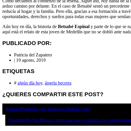
Como decíamos al comienzo de la reseña,
Algún día, hoy
habla de la 
arduo camino por delante. En el caso de Betsabé sentó un precedente 
reducía al hogar y la familia. Pero ella, gracias a esa formación a tra
oportunidades, derechos y sueños para todas esas mujeres que sentían 
Aún hoy en día, la historia de
Betsabé Espinal
y parte de lo que se n
aquí está el relato de esta joven de Medellín que no se dobló ante nad
PUBLICADO POR:
Patricia del Zapatero
|
19 agosto, 2019
ETIQUETAS
#
algún día hoy
,
ángela becerra
¿QUIERES COMPARTIR ESTE POST?
Anterior
Poderosa voz, poderosa Pastora Soler
Siguiente
No Sin Música cierra una nueva edición con sobresalient