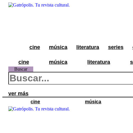
Ir
al
contenido
cine
música
literatura
series
cine
música
literatura
s
Buscar
ver más
cine
música