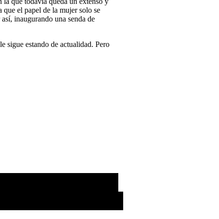
n la que todavía queda un extenso y
 que el papel de la mujer solo se
er así, inaugurando una senda de
le sigue estando de actualidad. Pero