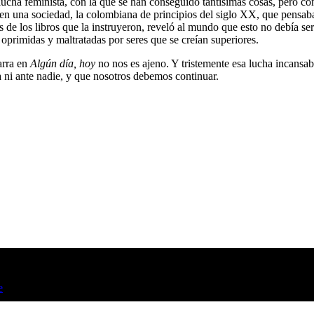
lucha feminista, con la que se han conseguido tantísimas cosas, pero co
en una sociedad, la colombiana de principios del siglo XX, que pensaba
vés de los libros que la instruyeron, reveló al mundo que esto no debía s
oprimidas y maltratadas por seres que se creían superiores.
arra en
Algún día, hoy
no nos es ajeno. Y tristemente esa lucha incansab
a ni ante nadie, y que nosotros debemos continuar.
e