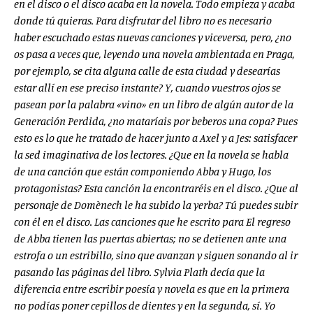
en el disco o el disco acaba en la novela. Todo empieza y acaba
donde tú quieras. Para disfrutar del libro no es necesario
haber escuchado estas nuevas canciones y viceversa, pero, ¿no
os pasa a veces que, leyendo una novela ambientada en Praga,
por ejemplo, se cita alguna calle de esta ciudad y desearías
estar allí en ese preciso instante? Y, cuando vuestros ojos se
pasean por la palabra «vino» en un libro de algún autor de la
Generación Perdida, ¿no mataríais por beberos una copa? Pues
esto es lo que he tratado de hacer junto a Axel y a Jes: satisfacer
la sed imaginativa de los lectores. ¿Que en la novela se habla
de una canción que están componiendo Abba y Hugo, los
protagonistas? Esta canción la encontraréis en el disco. ¿Que al
personaje de Domènech le ha subido la yerba? Tú puedes subir
con él en el disco. Las canciones que he escrito para El regreso
de Abba tienen las puertas abiertas; no se detienen ante una
estrofa o un estribillo, sino que avanzan y siguen sonando al ir
pasando las páginas del libro. Sylvia Plath decía que la
diferencia entre escribir poesía y novela es que en la primera
no podías poner cepillos de dientes y en la segunda, sí. Yo