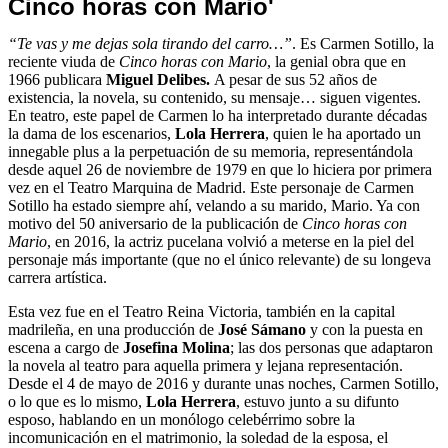
Cinco horas con Mario'
“Te vas y me dejas sola tirando del carro…”
. Es Carmen Sotillo, la
reciente viuda de
Cinco horas con Mario
, la genial obra que en
1966 publicara
Miguel Delibes.
A pesar de sus 52 años de
existencia, la novela, su contenido, su mensaje… siguen vigentes.
En teatro, este papel de Carmen lo ha interpretado durante décadas
la dama de los escenarios,
Lola Herrera
, quien le ha aportado un
innegable plus a la perpetuación de su memoria, representándola
desde aquel 26 de noviembre de 1979 en que lo hiciera por primera
vez en el Teatro Marquina de Madrid. Este personaje de Carmen
Sotillo ha estado siempre ahí, velando a su marido, Mario. Ya con
motivo del 50 aniversario de la publicación de
Cinco horas con
Mario
, en 2016, la actriz pucelana volvió a meterse en la piel del
personaje más importante (que no el único relevante) de su longeva
carrera artística.
Esta vez fue en el Teatro Reina Victoria, también en la capital
madrileña, en una producción de
José Sámano
y con la puesta en
escena a cargo de
Josefina Molina
; las dos personas que adaptaron
la novela al teatro para aquella primera y lejana representación.
Desde el 4 de mayo de 2016 y durante unas noches, Carmen Sotillo,
o lo que es lo mismo,
Lola Herrera
, estuvo junto a su difunto
esposo, hablando en un monólogo celebérrimo sobre la
incomunicación en el matrimonio, la soledad de la esposa, el