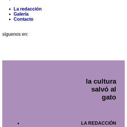
La redacción
Galería
Contacto
síguenos en:
la cultura
salvó al
gato
LA REDACCIÓN