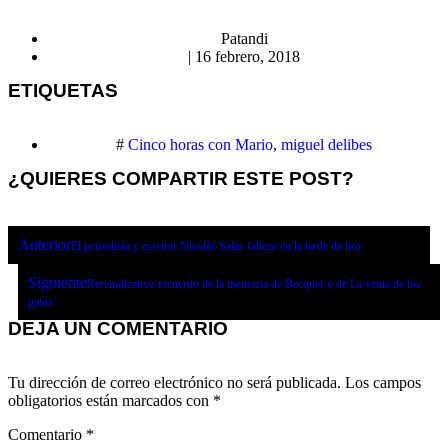
Patandi
|
16 febrero, 2018
ETIQUETAS
#
Cinco horas con Mario
,
miguel delibes
¿QUIERES COMPARTIR ESTE POST?
Anterior
El periodista y escritor Nicolás Salas fallece en la tarde de hoy
Siguiente
Reivindicativo recuerdo de la memoria de Bécquer y de La venta de los
gatos
DEJA UN COMENTARIO
Tu dirección de correo electrónico no será publicada.
Los campos
obligatorios están marcados con
*
Comentario
*