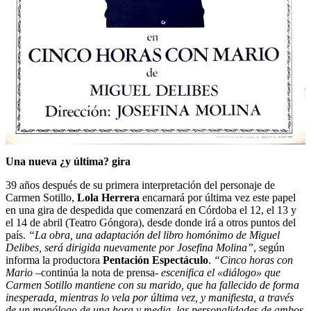
Una nueva ¿y última? gira
39 años después de su primera interpretación del personaje de
Carmen Sotillo,
Lola Herrera
encarnará por última vez este papel
en una gira de despedida que comenzará en Córdoba el 12, el 13 y
el 14 de abril (Teatro Góngora), desde donde irá a otros puntos del
país.
“La obra, una adaptación del libro homónimo de Miguel
Delibes, será dirigida nuevamente por Josefina Molina”
, según
informa la productora
Pentación Espectáculo
.
“Cinco horas con
Mario
–continúa la nota de prensa-
escenifica el «diálogo» que
Carmen Sotillo mantiene con su marido, que ha fallecido de forma
inesperada, mientras lo vela por última vez, y manifiesta, a través
de un monólogo de una hora y media, las personalidades de ambos