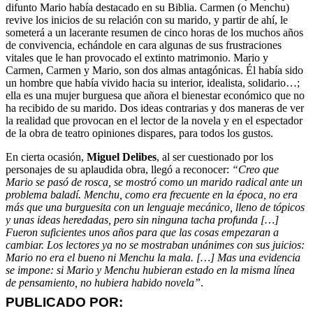
difunto Mario había destacado en su Biblia. Carmen (o Menchu)
revive los inicios de su relación con su marido, y partir de ahí, le
someterá a un lacerante resumen de cinco horas de los muchos años
de convivencia, echándole en cara algunas de sus frustraciones
vitales que le han provocado el extinto matrimonio. Mario y
Carmen, Carmen y Mario, son dos almas antagónicas. Él había sido
un hombre que había vivido hacia su interior, idealista, solidario…;
ella es una mujer burguesa que añora el bienestar económico que no
ha recibido de su marido. Dos ideas contrarias y dos maneras de ver
la realidad que provocan en el lector de la novela y en el espectador
de la obra de teatro opiniones dispares, para todos los gustos.
En cierta ocasión,
Miguel Delibes
, al ser cuestionado por los
personajes de su aplaudida obra, llegó a reconocer:
“Creo que
Mario se pasó de rosca, se mostró como un marido radical ante un
problema baladí. Menchu, como era frecuente en la época, no era
más que una burguesita con un lenguaje mecánico, lleno de tópicos
y unas ideas heredadas, pero sin ninguna tacha profunda […]
Fueron suficientes unos años para que las cosas empezaran a
cambiar. Los lectores ya no se mostraban unánimes con sus juicios:
Mario no era el bueno ni Menchu la mala. […] Mas una evidencia
se impone: si Mario y Menchu hubieran estado en la misma línea
de pensamiento, no hubiera habido novela”
.
PUBLICADO POR: