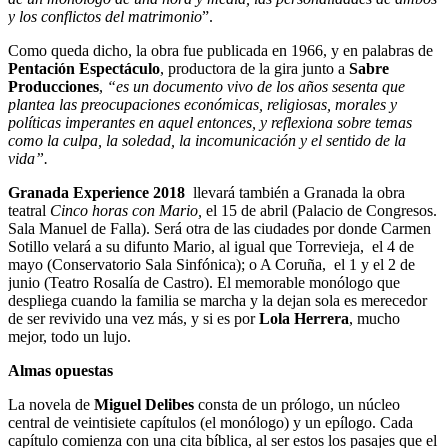
y los conflictos del matrimonio
”.
Como queda dicho, la obra fue publicada en 1966, y en palabras de
Pentación Espectáculo
, productora de la gira junto a
Sabre
Producciones
,
“es un documento vivo de los años sesenta que
plantea las preocupaciones económicas, religiosas, morales y
políticas imperantes en aquel entonces, y reflexiona sobre temas
como la culpa, la soledad, la incomunicación y el sentido de la
vida”.
Granada Experience 2018
llevará también a Granada la obra
teatral
Cinco horas con Mario,
el 15 de abril (Palacio de Congresos.
Sala Manuel de Falla). Será otra de las ciudades por donde Carmen
Sotillo velará a su difunto Mario, al igual que Torrevieja, el 4 de
mayo (Conservatorio Sala Sinfónica); o A Coruña, el 1 y el 2 de
junio (Teatro Rosalía de Castro). El memorable monólogo que
despliega cuando la familia se marcha y la dejan sola es merecedor
de ser revivido una vez más, y si es por
Lola Herrera
, mucho
mejor, todo un lujo.
Almas opuestas
La novela de
Miguel Delibes
consta de un prólogo, un núcleo
central de veintisiete capítulos (el monólogo) y un epílogo. Cada
capítulo comienza con una cita bíblica, al ser estos los pasajes que el