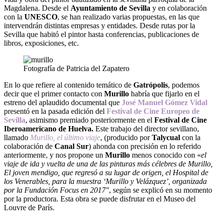
Magdalena. Desde el
Ayuntamiento de Sevilla
y en colaboración
con la
UNESCO
, se han realizado varias propuestas, en las que
intervendrán distintas empresas y entidades. Desde rutas por la
Sevilla que habitó el pintor hasta conferencias, publicaciones de
libros, exposiciones, etc.
Fotografía de Patricia del Zapatero
En lo que refiere al contenido temático de
Gatrópolis
, podemos
decir que el primer contacto con
Murillo
habría que fijarlo en el
estreno del aplaudido documental que
José
Manuel Gómez Vidal
presentó en la pasada edición del
Festival de Cine Europeo de
Sevilla
, asimismo premiado posteriormente en el
Festival de Cine
Iberoamericano de Huelva.
Este trabajo del director sevillano,
llamado
Murillo, el último viaje
, (producido por
Talycual
con la
colaboración de
Canal Sur
) ahonda con precisión en lo referido
anteriormente, y nos propone un
Murillo
menos conocido con «
el
viaje de ida y vuelta de una de las pinturas más célebres de Murillo,
El joven mendigo, que regresó a su lugar de origen, el Hospital de
los Venerables, para la muestra ‘Murillo y Velázquez’, organizada
por la Fundación Focus en 2017″
, según se explicó en su momento
por la productora. Esta obra se puede disfrutar en el Museo del
Louvre de París.