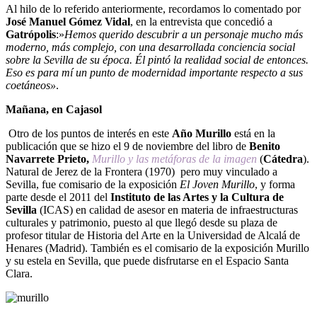
Al hilo de lo referido anteriormente, recordamos lo comentado por
José
Manuel Gómez Vidal
, en la entrevista que concedió a
Gatrópolis
:»
Hemos querido descubrir a un personaje mucho más
moderno, más complejo, con una desarrollada conciencia social
sobre la Sevilla de su época. Él pintó la realidad social de entonces.
Eso es para mí un punto de modernidad importante respecto a sus
coetáneos»
.
Mañana, en Cajasol
Otro de los puntos de interés en este
Año Murillo
está en la
publicación que se hizo el 9 de noviembre del libro de
Benito
Navarrete Prieto,
Murillo y las
metáforas de la imagen
(
Cátedra
).
Natural de Jerez de la Frontera (1970) pero muy vinculado a
Sevilla, fue comisario de la exposición
El Joven Murillo
, y forma
parte desde el 2011 del
Instituto de las Artes y la Cultura de
Sevilla
(ICAS) en calidad de asesor en materia de infraestructuras
culturales y patrimonio, puesto al que llegó desde su plaza de
profesor titular de Historia del Arte en la Universidad de Alcalá de
Henares (Madrid). También es el comisario de la exposición Murillo
y su estela en Sevilla, que puede disfrutarse en el Espacio Santa
Clara.