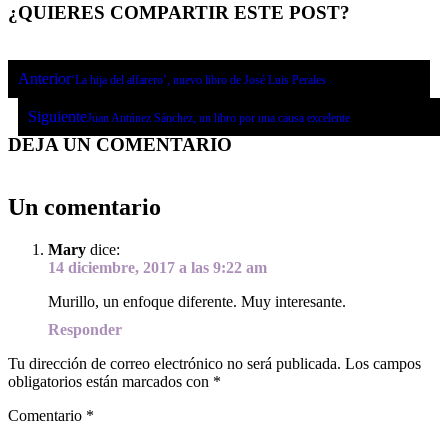
¿QUIERES COMPARTIR ESTE POST?
Anterior
‘La hija del alfarero’, nuevo libro de José Luis Perales
Siguiente
Juan Antúnez Sánchez, un libro por una causa excelente
DEJA UN COMENTARIO
Un comentario
Mary
dice:
14 diciembre, 2017 a las 9:22 am
Murillo, un enfoque diferente. Muy interesante.
Responder
Tu dirección de correo electrónico no será publicada.
Los campos
obligatorios están marcados con
*
Comentario
*