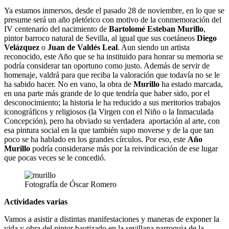
Ya estamos inmersos, desde el pasado 28 de noviembre, en lo que se
presume será un año pletórico con motivo de la conmemoración del
IV centenario del nacimiento de
Bartolomé Esteban Murillo
,
pintor barroco natural de Sevilla, al igual que sus coetáneos
Diego
Velázquez
o
Juan de Valdés Leal
. Aun siendo un artista
reconocido, este Año que se ha instituido para honrar su memoria se
podría considerar tan oportuno como justo. Además de servir de
homenaje, valdrá para que reciba la valoración que todavía no se le
ha sabido hacer. No en vano, la obra de
Murillo
ha estado marcada,
en una parte más grande de lo que tendría que haber sido, por el
desconocimiento; la historia le ha reducido a sus meritorios trabajos
iconográficos y religiosos (la Virgen con el Niño o la Inmaculada
Concepción), pero ha obviado su verdadera aportación al arte, con
esa pintura social en la que también supo moverse y de la que tan
poco se ha hablado en los grandes círculos. Por eso, este
Año
Murillo
podría considerarse más por la reivindicación de ese lugar
que pocas veces se le concedió.
Fotografía de Óscar Romero
Actividades varias
Vamos a asistir a distintas manifestaciones y maneras de exponer la
vida y obra del pintor bautizado en la sevillana parroquia de la