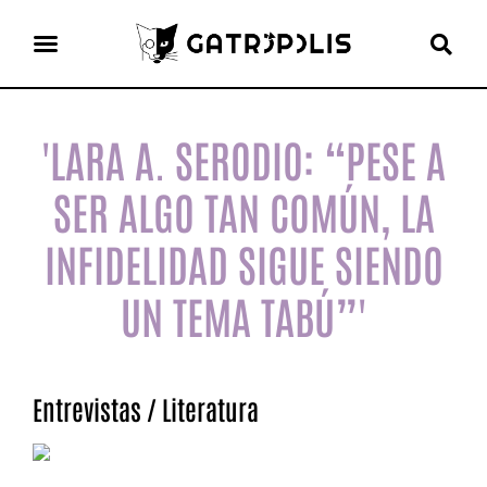
el gato escritor
ver más
'LARA A. SERODIO: “PESE A
SER ALGO TAN COMÚN, LA
INFIDELIDAD SIGUE SIENDO
UN TEMA TABÚ”'
Entrevistas
/
Literatura