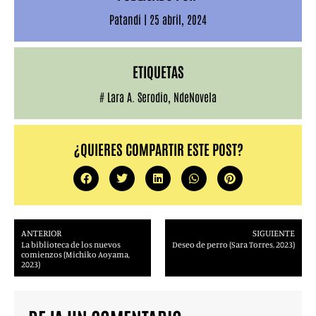
Patandi
|
25 abril, 2024
ETIQUETAS
#
Lara A. Serodio
,
NdeNovela
¿QUIERES COMPARTIR ESTE POST?
ANTERIOR
SIGUIENTE
La biblioteca de los nuevos
Deseo de perro (Sara Torres, 2023)
comienzos (Michiko Aoyama,
2023)