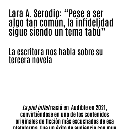
Lara A. Serodio: “Pese a ser
algo tan común, la infidelidad
sigue siendo un tema tabú”
La escritora nos habla sobre su
tercera novela
La piel infiel, de Lara A. Serodio, ha sido una de las
primeras novelas publicadas por el nuevo sello de la
Editorial Planeta, NdeNovela.
La piel infiel
nació en Audible en 2021,
convirtiéndose en uno de los contenidos
originales de ficción más escuchados de esa
plataforma. Fue un éxito de audiencia con muy