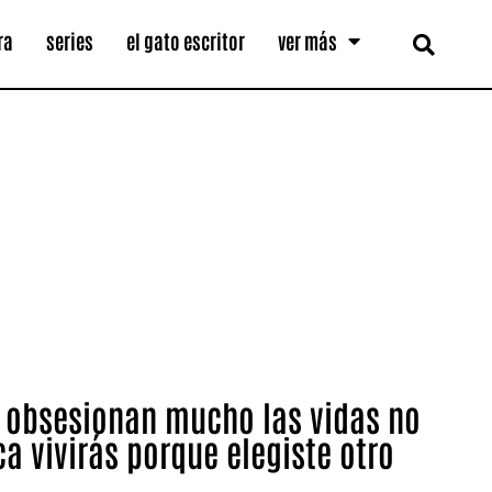
ra
series
el gato escritor
ver más
e obsesionan mucho las vidas no
a vivirás porque elegiste otro