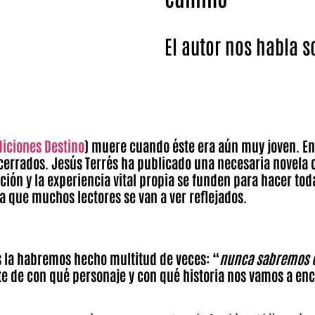
El autor nos habla s
Jesús Terrés comienza su andad
En ella nos lleva al interior d
diciones Destino
) muere cuando éste era aún muy joven. En 
cerrados. Jesús Terrés ha publicado una necesaria novela co
ción y la experiencia vital propia se funden para hacer to
la que muchos lectores se van a ver reflejados.
 la habremos hecho multitud de veces: “
nunca sabremos có
rte de con qué personaje y con qué historia nos vamos a en