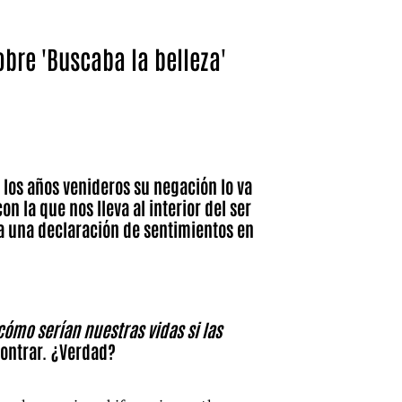
obre 'Buscaba la belleza'
ura en el ámbito de la novela con Buscaba la belleza.
el ser humano.
los años venideros su negación lo va
n la que nos lleva al interior del ser
da una declaración de sentimientos en
mo serían nuestras vidas si las
contrar. ¿Verdad?