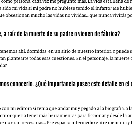
 y como persona, cada vez me pregunto más. La vida está llena d
sido mi vida si mi padre no hubiese tenido el infarto? Me hubi
e obsesionan mucho las vidas no vividas… que nunca vivirás po
, a raíz de la muerte de su padre o vienen de fábrica?
Las tenemos ahí, dormidas, en un sitio de nuestro interior. Y pued
n plantearte todas esas cuestiones. En el personaje, la muerte d
ida?
mos conocerlo. ¿Qué importancia posee este detalle en el d
con mi editora si tenía que andar muy pegado a la biografía, a 
critor quería tener más herramientas para ficcionar y desde la
e no eran necesarias… Ese espacio intermedio entre memoria y f