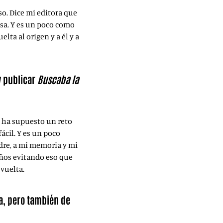
eso. Dice mi editora que
casa. Y es un poco como
lta al origen y a él y a
y publicar
Buscaba la
e ha supuesto un reto
ácil. Y es un poco
dre, a mi memoria y mi
años evitando eso que
 vuelta.
a, pero también de