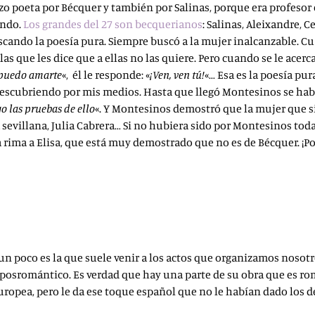
zo poeta por Bécquer y también por Salinas, porque era profesor e
endo.
Los grandes del 27 son becquerianos
: Salinas, Aleixandre, 
cando la poesía pura. Siempre buscó a la mujer inalcanzable. Cuan
que les dice que a ellas no las quiere. Pero cuando se le acerca la
o puedo amarte
«, él le responde: «
¡Ven, ven tú!
«… Esa es la poesía pu
 descubriendo por mis medios. Hasta que llegó Montesinos se habí
go las pruebas de ello
«. Y Montesinos demostró que la mujer que s
a sevillana, Julia Cabrera… Si no hubiera sido por Montesinos tod
la rima a Elisa, que está muy demostrado que no es de Bécquer. ¡Por 
n poco es la que suele venir a los actos que organizamos nosotr
 posromántico. Es verdad que hay una parte de su obra que es r
 europea, pero le da ese toque español que no le habían dado los 