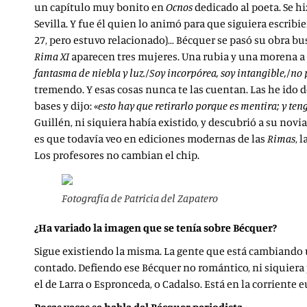
un capítulo muy bonito en
Ocnos
dedicado al poeta. Se hi
Sevilla. Y fue él quien lo animó para que siguiera escribi
27, pero estuvo relacionado)… Bécquer se pasó su obra bus
Rima XI
aparecen tres mujeres. Una rubia y una morena a las 
fantasma de niebla y luz./Soy incorpórea, soy intangible,/n
tremendo. Y esas cosas nunca te las cuentan. Las he ido
bases y dijo: «
esto hay que retirarlo porque es mentira; y ten
Guillén, ni siquiera había existido, y descubrió a su novi
es que todavía veo en ediciones modernas de las
Rimas
, 
Los profesores no cambian el chip.
Fotografía de Patricia del Zapatero
¿Ha variado la imagen que se tenía sobre Bécquer?
Sigue existiendo la misma. La gente que está cambiando u
contado. Defiendo ese Bécquer no romántico, ni siquiera
el de Larra o Espronceda, o Cadalso. Está en la corriente