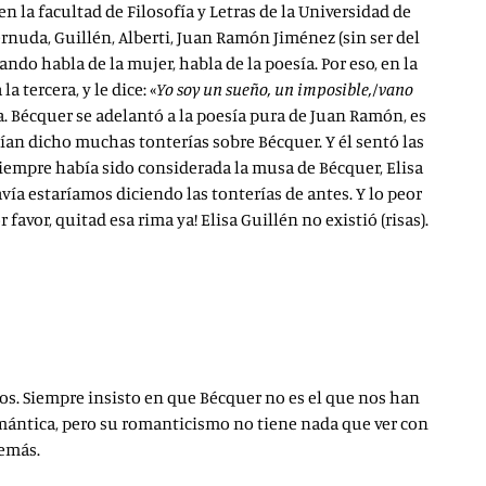
n la facultad de Filosofía y Letras de la Universidad de
Cernuda, Guillén, Alberti, Juan Ramón Jiménez (sin ser del
do habla de la mujer, habla de la poesía. Por eso, en la
 tercera, y le dice: «
Yo soy un sueño, un imposible,/vano
ra. Bécquer se adelantó a la poesía pura de Juan Ramón, es
an dicho muchas tonterías sobre Bécquer. Y él sentó las
iempre había sido considerada la musa de Bécquer, Elisa
avía estaríamos diciendo las tonterías de antes. Y lo peor
favor, quitad esa rima ya! Elisa Guillén no existió (risas).
os. Siempre insisto en que Bécquer no es el que nos han
omántica, pero su romanticismo no tiene nada que ver con
demás.