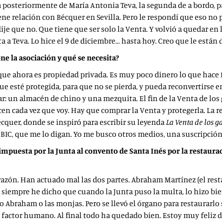
 posteriormente de María Antonia Teva, la segunda de a bordo, p
ne relación con Bécquer en Sevilla. Pero le respondí que eso no po
e dije que no. Que tiene que ser solo la Venta. Y volvió a queda
ita a Teva. Lo hice el 9 de diciembre… hasta hoy. Creo que le están
ne la asociación y qué se necesita?
que ahora es propiedad privada. Es muy poco dinero lo que hace fa
ue esté protegida, para que no se pierda, y pueda reconvertirse e
r: un almacén de chino y una mezquita. El fin de la Venta de los 
cen cada vez que voy. Hay que comprar la Venta y protegerla. La r
cquer, donde se inspiró para escribir su leyenda
La Venta de los g
ar BIC, que me lo digan. Yo me busco otros medios, una suscripción
mpuesta por la Junta al convento de Santa Inés por la restaurac
zón. Han actuado mal las dos partes. Abraham Martínez (el resta
o siempre he dicho que cuando la Junta puso la multa, lo hizo bi
 Abraham o las monjas. Pero se llevó el órgano para restaurarlo 
factor humano. Al final todo ha quedado bien. Estoy muy feliz de