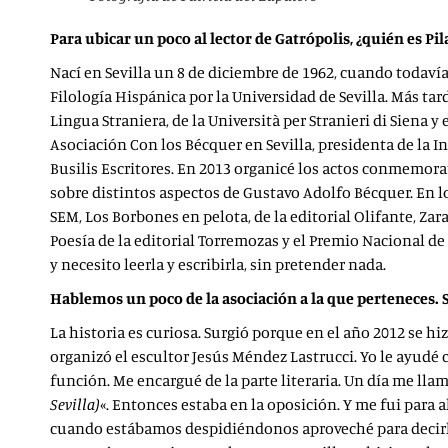
Para ubicar un poco al lector de Gatrópolis, ¿quién es Pil
Nací en Sevilla un 8 de diciembre de 1962, cuando todavía 
Filología Hispánica por la Universidad de Sevilla. Más ta
Lingua Straniera, de la Università per Stranieri di Siena y
Asociación Con los Bécquer en Sevilla, presidenta de la I
Busilis Escritores. En 2013 organicé los actos conmemora
sobre distintos aspectos de Gustavo Adolfo Bécquer. En lo 
SEM, Los Borbones en pelota, de la editorial Olifante, Z
Poesía de la editorial Torremozas y el Premio Nacional d
y necesito leerla y escribirla, sin pretender nada.
Hablemos un poco de la asociación a la que perteneces. S
La historia es curiosa. Surgió porque en el año 2012 se h
organizó el escultor Jesús Méndez Lastrucci. Yo le ayudé 
función. Me encargué de la parte literaria. Un día me llam
Sevilla)
«. Entonces estaba en la oposición. Y me fui para 
cuando estábamos despidiéndonos aproveché para decirle 