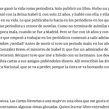
 se ganó la vida como periodista. Solo publicó un libro. Hubo un
ó con la Reina Isabel II, con solo 22 años, y habló con ella, y ell
en su vida. Lo que publicaba lo hacía en los periódicos en los que
fue periodista y censor de novelas. Como no termina de asimilar
época mala, cuando se fue a Madrid. Pero se fue con 18 años y c
 vez que empezó a trabajar en los periódicos comenzó a salir adel
re, ¿verdad? Antes de morir sí tuvo un periodo malo, en los años
onzález Bravo, el ministro de Isabel II, que fue un admirador de 
recieron. Bécquer tuvo que irse a Toledo con su hermano. Los do
ribía cartas a sus amigos pidiéndoles dinero. Allí reescribió las
Ri
ca Nacional, que se va a perder, porque la tinta se va borrando con
rosa. Las
Cartas literarias a una mujer
es una obra que me gusta m
 encontramos algunas rimas glosadas. Quien lea ese libro entender