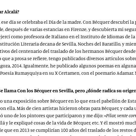
ar Alcalá?
ese día se celebraba el Día de la madre. Con Bécquer descubrí la 
rde, después de varias estancias en Firenze, y descubierta mi segu
 ejercí como profesora de Italiano en el Instituto de Idiomas de l
nstitución Literaria decana de Sevilla, Noches del Baratillo, y m
tivos del centenario del traslado de los hermanos Bécquer desde
que a prosa se refiere, tengo publicados diversos artículos sobre
aragoza, 2014. Igualmente, he publicado algunos poemas en alguna
e Poesía Rumayquiya en su X Certamen, con el poemario Adamar. N
e llama Con los Bécquer en Sevilla, pero ¿dónde radica su orige
izo una exposición sobre Bécquer en lo que era el pabellón de Es
con ella. Más de cien artistas hicieron obras para Bécquer, y cad
ó uno de los pintores que participaron y me dijo: «
Pilar, vente co
allá y le expliqué cosas de la vida de Bécquer, etc. Y él mostró m
que en 2013 se cumplirían 100 años del traslado de los restos d