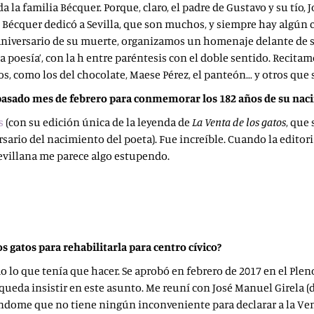
a la familia Bécquer. Porque, claro, el padre de Gustavo y su tí
que Bécquer dedicó a Sevilla, que son muchos, y siempre hay algú
l aniversario de su muerte, organizamos un homenaje delante de su
 poesía’, con la h entre paréntesis con el doble sentido. Recita
dos, como los del chocolate, Maese Pérez, el panteón… y otros que
 pasado mes de febrero para conmemorar los 182 años de su naci
s
(con su edición única de la leyenda de
La Venta de los gatos
, que
rsario del nacimiento del poeta). Fue increíble. Cuando la editor
sevillana me parece algo estupendo.
s gatos para rehabilitarla para centro cívico?
o lo que tenía que hacer. Se aprobó en febrero de 2017 en el Plen
le queda insistir en este asunto. Me reuní con José Manuel Girela (
éndome que no tiene ningún inconveniente para declarar a la Ven