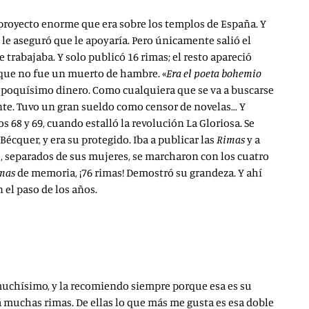
 proyecto enorme que era sobre los templos de España. Y
a le aseguró que le apoyaría. Pero únicamente salió el
 trabajaba. Y solo publicó 16 rimas; el resto apareció
 que no fue un muerto de hambre. «
Era el poeta bohemio
on poquísimo dinero. Como cualquiera que se va a buscarse
ante. Tuvo un gran sueldo como censor de novelas… Y
 68 y 69, cuando estalló la revolución La Gloriosa. Se
Bécquer, y era su protegido. Iba a publicar las
Rimas
y a
s, separados de sus mujeres, se marcharon con los cuatro
mas
de memoria, ¡76 rimas! Demostró su grandeza. Y ahí
 el paso de los años.
uchísimo, y la recomiendo siempre porque esa es su
á muchas rimas. De ellas lo que más me gusta es esa doble