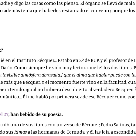
nadie y digo las cosas como las pienso. El órgano se llevó de mal
 además tenía que haberles restaurado el convento, porque los f
r?
é en el Instituto Bécquer… Estaba en 2º de BUP, y el profesor de 
Darío. Como siempre he sido muy lectora, me leí los dos libros. 
ma invisible atmósfera abrasada,/ que el alma que hablar puede con l
ie más que Bécquer. Y el momento fuerte vino en la facultad, cu
biera tenido, igual no hubiera descubierto al verdadero Bécquer. 
omántico… Él me habló por primera vez de ese Bécquer como poeta
l 27
, han bebido de su poesía.
Tituló uno de sus libros con un verso de Bécquer; Pedro Salinas
ado sus
Rimas
a las hermanas de Cernuda, y él las leía a escondida