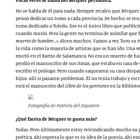
Pocas veces se habla del Bécquer periodista.
No se habla de él para nada. Siempre recalco que Bécquer
pensó dedicar un tomo a cada provincia. De hecho, se reuni
tomo dedicado a Toledo. Ese es el único libro que publicó 
cuando murió. Pero la gente no termina de asimilar que 
muerto de hambre…
«, dicen muchos. Vamos a ver. Tuvo su 
la vida; como la mayoría de artistas que se han ido. Una
murió en el Barrio de Salamanca. No era un muerto de hamb
perdió el manuscrito de sus rimas, que estaba en casa de G
escribir el prólogo. Pero cuando saquearon su casa despa
hijos. Allí sí pasaron problemas. Él no tenía trabajo y esc
está el manuscrito del
Libro de los gorriones
en la Bibliote
Fotografía de Patricia del Zapatero
¿Qué faceta de Bécquer te gusta más?
Todas. Pero últimamente estoy reivindicando mucho su p
poética. Ahí expresa lo que es su idea de la poesía. Ahí