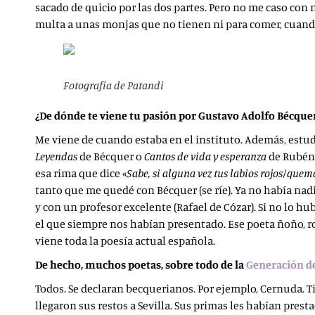
sacado de quicio por las dos partes. Pero no me caso con 
multa a unas monjas que no tienen ni para comer, cuando
Fotografía de Patandi
¿De dónde te viene tu pasión por Gustavo Adolfo Bécque
Me viene de cuando estaba en el instituto. Además, estudi
Leyendas
de Bécquer o
Cantos de vida y esperanza
de Rubén 
esa rima que dice «
Sabe, si alguna vez tus labios rojos/que
tanto que me quedé con Bécquer (se ríe). Ya no había nad
y con un profesor excelente (Rafael de Cózar). Si no lo hu
el que siempre nos habían presentado. Ese poeta ñoño, r
viene toda la poesía actual española.
De hecho, muchos poetas, sobre todo de la
Generación de
Todos. Se declaran becquerianos. Por ejemplo, Cernuda. 
llegaron sus restos a Sevilla. Sus primas les habían prest