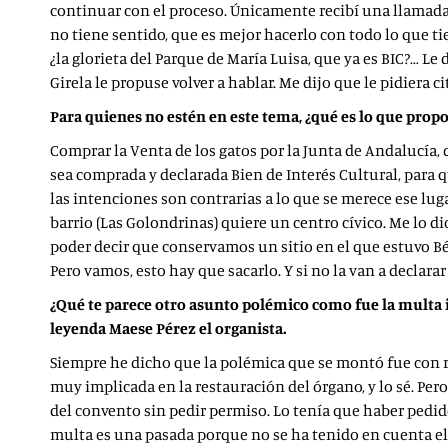
continuar con el proceso. Únicamente recibí una llamada
no tiene sentido, que es mejor hacerlo con todo lo que tie
¿la glorieta del Parque de María Luisa, que ya es BIC?… L
Girela le propuse volver a hablar. Me dijo que le pidiera c
Para quienes no estén en este tema, ¿qué es lo que propo
Comprar la Venta de los gatos por la Junta de Andalucía, 
sea comprada y declarada Bien de Interés Cultural, para q
las intenciones son contrarias a lo que se merece ese luga
barrio (Las Golondrinas) quiere un centro cívico. Me lo di
poder decir que conservamos un sitio en el que estuvo Bé
Pero vamos, esto hay que sacarlo. Y si no la van a declar
¿Qué te parece otro asunto polémico como fue la multa i
leyenda Maese Pérez el organista.
Siempre he dicho que la polémica que se montó fue con ra
muy implicada en la restauración del órgano, y lo sé. Per
del convento sin pedir permiso. Lo tenía que haber pedido
multa es una pasada porque no se ha tenido en cuenta el 