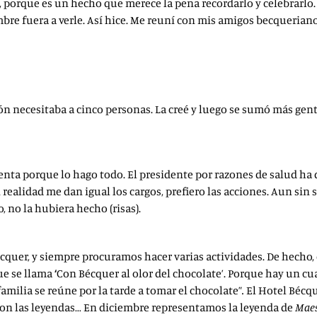
, porque es un hecho que merece la pena recordarlo y celebrarlo.
embre fuera a verle. Así hice. Me reuní con mis amigos becqueria
ción necesitaba a cinco personas. La creé y luego se sumó más ge
identa porque lo hago todo. El presidente por razones de salud h
ealidad me dan igual los cargos, prefiero las acciones. Aun sin 
, no la hubiera hecho (risas).
cquer, y siempre procuramos hacer varias actividades. De hecho,
ue se llama
‘
Con Bécquer al olor del chocolate’. Porque hay un cua
amilia se reúne por la tarde a tomar el chocolate”
.
El Hotel Bécqu
 con las leyendas… En diciembre representamos la leyenda de
Maes