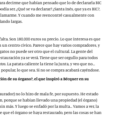
ara decirme que habían pensado que lo de declararla BIC
día ser. ¿Qué se va declarar? ¿Santa Inés, que ya es BIC?,
r en llamarme. Y cuando me reencontré casualmente con
 dando largas.
lta. Son 180.000 euros su precio. Lo que interesa es que
n un centro cívico. Parece que hay varios compradores, y
gatos no puede ser otro que el cultural. La gente del
estauración ya se verá. Tiene que ser orgullo para todos
atos
. La patata caliente la tiene la Junta, y veo que no…
 popular, lo que sea. Si no se compra acabará cayéndose.
ión de su órgano?, el que inspiró a Bécquer en su
urador) no lo hizo de mala fe, por supuesto. He estado
en, porque se habían llevado una propiedad (el órgano)
sin más. Y luego se enfadó por la multa… Vamos a ver, la
 que el órgano se haya restaurado, pero las cosas se han