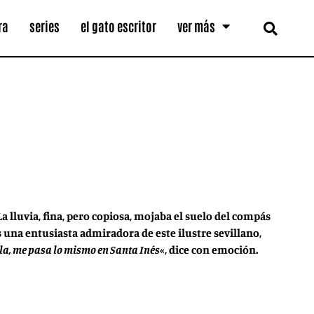
ra
series
el gato escritor
ver más
a lluvia, fina, pero copiosa, mojaba el suelo del compás
es una entusiasta admiradora de este ilustre sevillano,
lla, me pasa lo mismo en Santa Inés
«, dice con emoción.