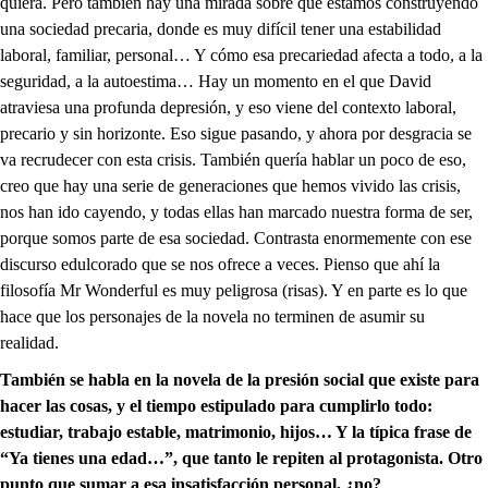
quiera. Pero también hay una mirada sobre que estamos construyendo
una sociedad precaria, donde es muy difícil tener una estabilidad
laboral, familiar, personal… Y cómo esa precariedad afecta a todo, a la
seguridad, a la autoestima… Hay un momento en el que David
atraviesa una profunda depresión, y eso viene del contexto laboral,
precario y sin horizonte. Eso sigue pasando, y ahora por desgracia se
va recrudecer con esta crisis. También quería hablar un poco de eso,
creo que hay una serie de generaciones que hemos vivido las crisis,
nos han ido cayendo, y todas ellas han marcado nuestra forma de ser,
porque somos parte de esa sociedad. Contrasta enormemente con ese
discurso edulcorado que se nos ofrece a veces. Pienso que ahí la
filosofía Mr Wonderful es muy peligrosa (risas). Y en parte es lo que
hace que los personajes de la novela no terminen de asumir su
realidad.
También se habla en la novela de la presión social que existe para
hacer las cosas, y el tiempo estipulado para cumplirlo todo:
estudiar, trabajo estable, matrimonio, hijos… Y la típica frase de
“Ya tienes una edad…”, que tanto le repiten al protagonista. Otro
punto que sumar a esa insatisfacción personal, ¿no?