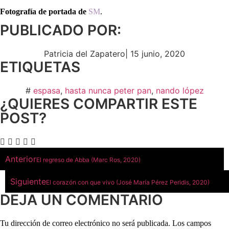
Fotografía de portada de
SM
.
PUBLICADO POR:
Patricia del Zapatero
|
15 junio, 2020
ETIQUETAS
#
espasa
,
hasta nunca peter pan
,
nando lópez
¿QUIERES COMPARTIR ESTE
POST?
Anterior
El regreso de Abba (Marc Ros, 2020)
Siguiente
El corazón con que vivo (José María Pérez Peridis, 2020)
DEJA UN COMENTARIO
Tu dirección de correo electrónico no será publicada.
Los campos