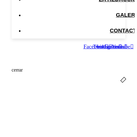
GALER
CONTACT
Facebook
Twitter
Instagram
Linkedin
Youtube
cerrar