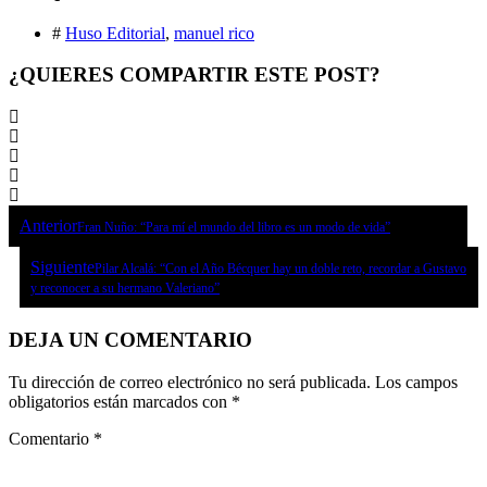
#
Huso Editorial
,
manuel rico
¿QUIERES COMPARTIR ESTE POST?
Anterior
Fran Nuño: “Para mí el mundo del libro es un modo de vida”
Siguiente
Pilar Alcalá: “Con el Año Bécquer hay un doble reto, recordar a Gustavo
y reconocer a su hermano Valeriano”
DEJA UN COMENTARIO
Tu dirección de correo electrónico no será publicada.
Los campos
obligatorios están marcados con
*
Comentario
*