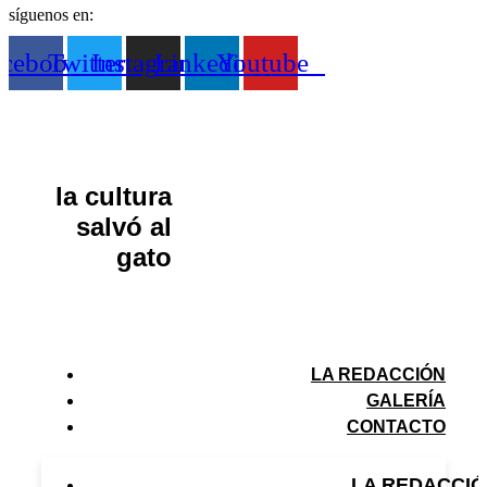
síguenos en:
acebook
Twitter
Instagram
Linkedin
Youtube
la cultura
salvó al
gato
LA REDACCIÓN
GALERÍA
CONTACTO
LA REDACCI