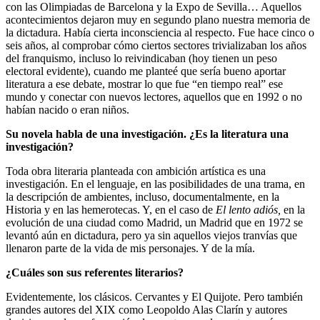
con las Olimpiadas de Barcelona y la Expo de Sevilla… Aquellos
acontecimientos dejaron muy en segundo plano nuestra memoria de
la dictadura. Había cierta inconsciencia al respecto. Fue hace cinco o
seis años, al comprobar cómo ciertos sectores trivializaban los años
del franquismo, incluso lo reivindicaban (hoy tienen un peso
electoral evidente), cuando me planteé que sería bueno aportar
literatura a ese debate, mostrar lo que fue “en tiempo real” ese
mundo y conectar con nuevos lectores, aquellos que en 1992 o no
habían nacido o eran niños.
Su novela habla de una investigación. ¿Es la literatura una
investigación?
Toda obra literaria planteada con ambición artística es una
investigación. En el lenguaje, en las posibilidades de una trama, en
la descripción de ambientes, incluso, documentalmente, en la
Historia y en las hemerotecas. Y, en el caso de
El lento adiós,
en la
evolución de una ciudad como Madrid, un Madrid que en 1972 se
levantó aún en dictadura, pero ya sin aquellos viejos tranvías que
llenaron parte de la vida de mis personajes. Y de la mía.
¿Cuáles son sus referentes literarios?
Evidentemente, los clásicos. Cervantes y El Quijote. Pero también
grandes autores del XIX como Leopoldo Alas Clarín y autores