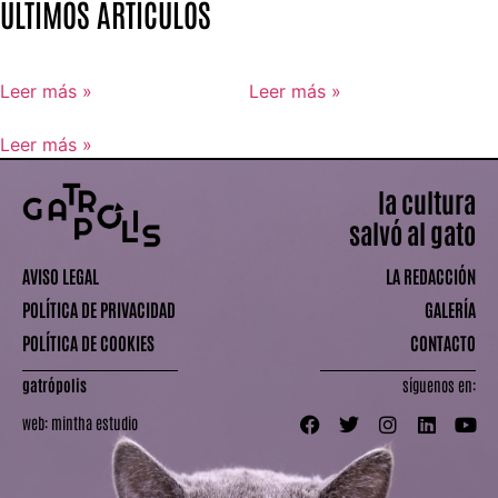
ÚLTIMOS ARTÍCULOS
Leer más »
Leer más »
Leer más »
la cultura
salvó al gato
AVISO LEGAL
LA REDACCIÓN
POLÍTICA DE PRIVACIDAD
GALERÍA
POLÍTICA DE COOKIES
CONTACTO
gatrópolis
síguenos en:
web:
mintha estudio