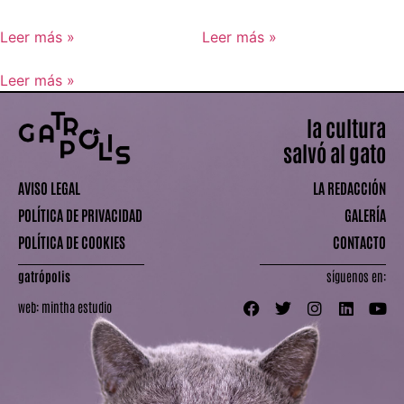
Leer más »
Leer más »
Leer más »
la cultura
salvó al gato
AVISO LEGAL
LA REDACCIÓN
POLÍTICA DE PRIVACIDAD
GALERÍA
POLÍTICA DE COOKIES
CONTACTO
gatrópolis
síguenos en:
web:
mintha estudio