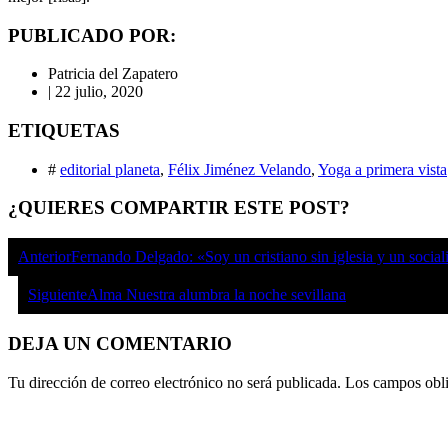
PUBLICADO POR:
Patricia del Zapatero
|
22 julio, 2020
ETIQUETAS
#
editorial planeta
,
Félix Jiménez Velando
,
Yoga a primera vista
¿QUIERES COMPARTIR ESTE POST?
Anterior
Fernando Delgado: «Soy un cristiano sin iglesia y un sociali
Siguiente
Alma Nuestra alumbra la noche sevillana
DEJA UN COMENTARIO
Tu dirección de correo electrónico no será publicada.
Los campos obli