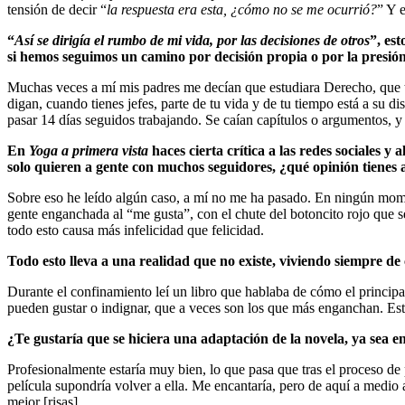
tensión de decir “
la respuesta era esta, ¿cómo no se me ocurrió?
” Y 
“
Así se dirigía el rumbo de mi vida, por las decisiones de otros
”, es
si hemos seguimos un camino por decisión propia o por la presió
Muchas veces a mí mis padres me decían que estudiara Derecho, que ten
digan, cuando tienes jefes, parte de tu vida y de tu tiempo está a su
pasar 14 días seguidos trabajando. Se caían capítulos o argumentos, y
En
Yoga a primera vista
haces cierta crítica a las redes sociales 
solo quieren a gente con muchos seguidores, ¿qué opinión tienes 
Sobre eso he leído algún caso, a mí no me ha pasado. En ningún mome
gente enganchada al “me gusta”, con el chute del botoncito rojo que 
todo esto causa más infelicidad que felicidad.
Todo esto lleva a una realidad que no existe, viviendo siempre de 
Durante el confinamiento leí un libro que hablaba de cómo el principa
pueden gustar o indignar, que a veces son los que más enganchan. Es
¿Te gustaría que se hiciera una adaptación de la novela, ya sea en
Profesionalmente estaría muy bien, lo que pasa que tras el proceso de 
película supondría volver a ella. Me encantaría, pero de aquí a medio 
mejor [risas].