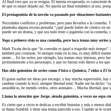
Al final creo que ya se resigna. Él intenta recuperarla, es consciente
de que es mejor dejarlo así. No quería un final romántico al uso, por
El protagonista de la novela va pasando por situaciones bastantes
Necesitaba conflictos y problemas, pero para llevarlos a la comedia. T
planteaba alguna escena pensaba “¿qué puede haber de cómico en un f
puede ser un drama, y que sea todo triste o jugártela con la comedia,
Yoga a primera vista
es una comedia, pero toca temas muy serios y 
Mark Twain decía que “
la comedia es igual a tragedia más tiempo
”.
también por contraste. Si siempre estás en la risa, es muy difícil man
siente… En las series, por ejemplo, hay tramas muy intensas, pero lu
profundamente a los personajes, y que no fueran solo títeres a los qu
Has sido guionista de series como
Física o Química
,
7 vidas
o
El S
El guion suelen ser ideas por encargo, y hay mucha supervisión, hay
cambiar cuando la leyó, siempre libertad total. Nadie me ha dicho: “
o
ansiolíticos, he metido cerdos, otros animales… Mucha libertad, que 
Llama la atención que Jorge, siendo guionista, a veces no sepa có
Es cierto que a veces te dedicas a escribir historias y más o menos d
se llama
Seinfeld
, y tiene una trama parecida a eso. Cuando se le ocur