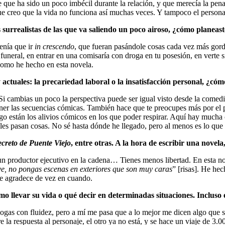
 de que ha sido un poco imbécil durante la relación, y que merecía la pe
que creo que la vida no funciona así muchas veces. Y tampoco el persona
 surrealistas de las que va saliendo un poco airoso, ¿cómo planeaste
enía que ir
in crescendo
, que fueran pasándole cosas cada vez más gord
uneral, en entrar en una comisaría con droga en tu posesión, en verte
 como he hecho en esta novela.
actuales: la precariedad laboral o la insatisfacción personal, ¿có
 Si cambias un poco la perspectiva puede ser igual visto desde la comed
tener las secuencias cómicas. También hace que te preocupes más por el 
ego están los alivios cómicos en los que poder respirar. Aquí hay much
e les pasan cosas. No sé hasta dónde he llegado, pero al menos es lo que
ecreto de Puente Viejo
, entre otras. A la hora de escribir una novel
 un productor ejecutivo en la cadena… Tienes menos libertad. En esta n
ye, no pongas escenas en exteriores que son muy caras
” [risas]. He he
se agradece de vez en cuando.
mo llevar su vida o qué decir en determinadas situaciones. Incluso
ialogas con fluidez, pero a mí me pasa que a lo mejor me dicen algo qu
re la respuesta al personaje, el otro ya no está, y se hace un viaje de 