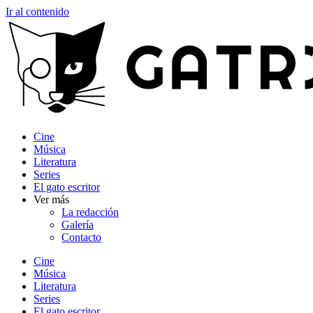
Ir al contenido
Cine
Música
Literatura
Series
El gato escritor
Ver más
La redacción
Galería
Contacto
Cine
Música
Literatura
Series
El gato escritor