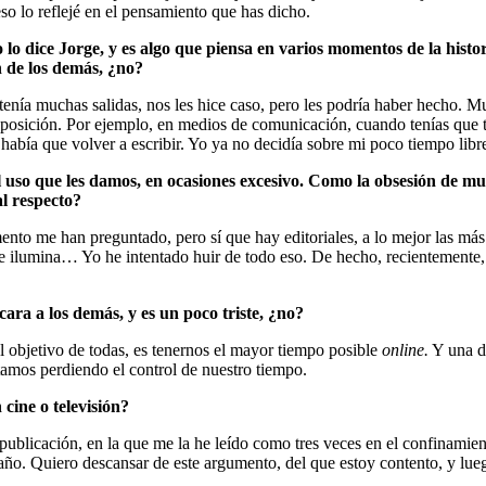
eso lo reflejé en el pensamiento que has dicho.
to lo dice Jorge, y es algo que piensa en varios momentos de la his
n de los demás, ¿no?
ía muchas salidas, nos les hice caso, pero les podría haber hecho. Muc
 disposición. Por ejemplo, en medios de comunicación, cuando tenías qu
 había que volver a escribir. Yo ya no decidía sobre mi poco tiempo lib
y al uso que les damos, en ocasiones excesivo. Como la obsesión de 
al respecto?
nto me han preguntado, pero sí que hay editoriales, a lo mejor las m
se ilumina… Yo he intentado huir de todo eso. De hecho, recientemente,
cara a los demás, y es un poco triste, ¿no?
l objetivo de todas, es tenernos el mayor tiempo posible
online.
Y una de
tamos perdiendo el control de nuestro tiempo.
 cine o televisión?
publicación, en la que me la he leído como tres veces en el confinamient
año. Quiero descansar de este argumento, del que estoy contento, y luego