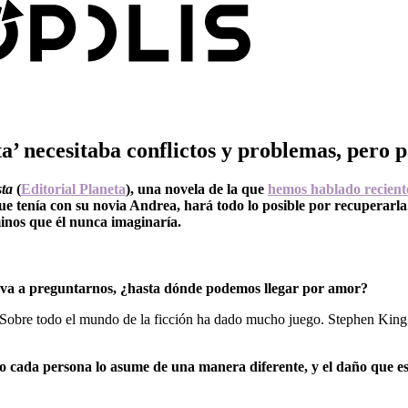
a’ necesitaba conflictos y problemas, pero p
sta
(
Editorial Planeta
), una novela de la que
hemos hablado recient
ue tenía con su novia Andrea, hará todo lo posible por recuperarla.
aminos que él nunca imaginaría.
leva a preguntarnos, ¿hasta dónde podemos llegar por amor?
obre todo el mundo de la ficción ha dado mucho juego. Stephen King
mo cada persona lo asume de una manera diferente, y el daño que e