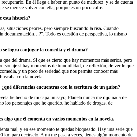
na recuperarlo. En él llega a haber un punto de madurez, y se da cuenta
je se merece volver con ella, porque es un poco cafre.
 esta historia?
as, situaciones peores, pero siempre buscando la risa. Cuando
 sin documentación…?”. Todo es cuestión de perspectiva, lo mismo
mo se logra conjugar la comedia y el drama?
ia que del drama. Sí que es cierto que hay momentos más serios, pero
personaje si hay momentos de tranquilidad, de reflexión, de ver lo que
a comedia, y un poco de seriedad que nos permita conocer más
 buscaba con la novela.
a, ¿qué diferencias encuentras con la escritura de un guion?
ovela he hecho de mi capa un sayo, Planeta nunca me dijo nada de
cho los personajes que he querido, he hablado de drogas, de
 es algo que él comenta en varios momentos en la novela.
e sienta mal, y en ese momento te quedas bloqueado. Hay una serie que
3.000 km para decírselo. A mí me pasa a veces, tienes algún momento de