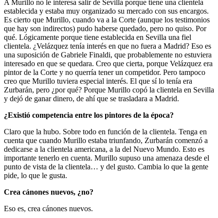
A Murillo no le interesa salir de Sevilla porque tiene una clientela
establecida y estaba muy organizado su mercado con sus encargos.
Es cierto que Murillo, cuando va a la Corte (aunque los testimonios
que hay son indirectos) pudo haberse quedado, pero no quiso. Por
qué. Lógicamente porque tiene establecida en Sevilla una fiel
clientela. ¿Velázquez tenía interés en que no fuera a Madrid? Eso es
una suposición de Gabriele Finaldi, que probablemente no estuviera
interesado en que se quedara. Creo que cierta, porque Velázquez era
pintor de la Corte y no querría tener un competidor. Pero tampoco
creo que Murillo tuviera especial interés. El que sí lo tenía era
Zurbarán, pero ¿por qué? Porque Murillo copó la clientela en Sevilla
y dejó de ganar dinero, de ahí que se trasladara a Madrid.
¿Existió competencia entre los pintores de la época?
Claro que la hubo. Sobre todo en función de la clientela. Tenga en
cuenta que cuando Murillo estaba triunfando, Zurbarán comenzó a
dedicarse a la clientela americana, a la del Nuevo Mundo. Esto es
importante tenerlo en cuenta. Murillo supuso una amenaza desde el
punto de vista de la clientela… y del gusto. Cambia lo que la gente
pide, lo que le gusta.
Crea cánones nuevos, ¿no?
Eso es, crea cánones nuevos.