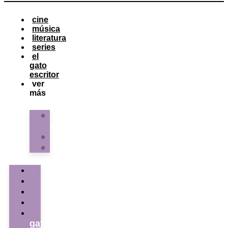
cine
música
literatura
series
el
gato
escritor
ver
más
La
redacción
Galería
Contacto
cine
música
literatura
series
el
gato