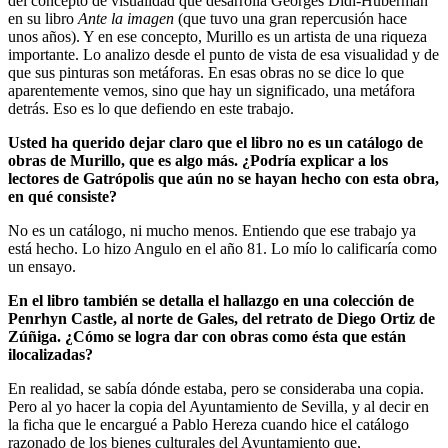
del concepto de visualidad que desarrolla Georges Didi-Huberman
en su libro
Ante la imagen
(que tuvo una gran repercusión hace
unos años). Y en ese concepto, Murillo es un artista de una riqueza
importante. Lo analizo desde el punto de vista de esa visualidad y de
que sus pinturas son metáforas. En esas obras no se dice lo que
aparentemente vemos, sino que hay un significado, una metáfora
detrás. Eso es lo que defiendo en este trabajo.
Usted ha querido dejar claro que el libro no es un catálogo de
obras de Murillo, que es algo más. ¿Podría explicar a los
lectores de Gatrópolis que aún no se hayan hecho con esta obra,
en qué consiste?
No es un catálogo, ni mucho menos. Entiendo que ese trabajo ya
está hecho. Lo hizo Angulo en el año 81. Lo mío lo calificaría como
un ensayo.
En el libro también se detalla el hallazgo en una colección de
Penrhyn Castle, al norte de Gales, del retrato de Diego Ortiz de
Zúñiga. ¿Cómo se logra dar con obras como ésta que están
ilocalizadas?
En realidad, se sabía dónde estaba, pero se consideraba una copia.
Pero al yo hacer la copia del Ayuntamiento de Sevilla, y al decir en
la ficha que le encargué a Pablo Hereza cuando hice el catálogo
razonado de los bienes culturales del Ayuntamiento que,