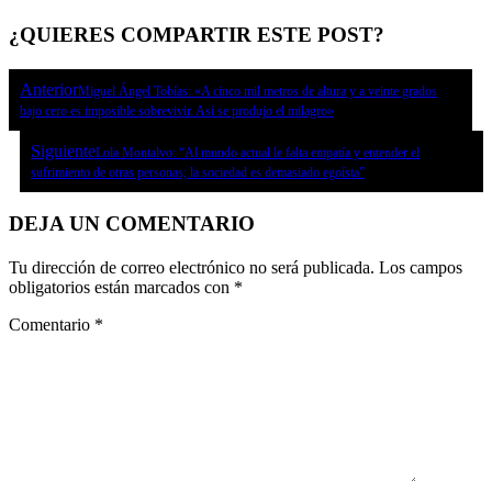
¿QUIERES COMPARTIR ESTE POST?
Anterior
Miguel Ángel Tobías: «A cinco mil metros de altura y a veinte grados
bajo cero es imposible sobrevivir. Así se produjo el milagro»
Siguiente
Lola Montalvo: “Al mundo actual le falta empatía y entender el
sufrimiento de otras personas; la sociedad es demasiado egoísta”
DEJA UN COMENTARIO
Tu dirección de correo electrónico no será publicada.
Los campos
obligatorios están marcados con
*
Comentario
*