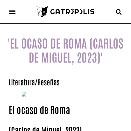
el gato escritor
ver más
'EL OCASO DE ROMA (CARLOS
DE MIGUEL, 2023)'
Literatura
/
Reseñas
El ocaso de Roma
(Carlos de Miguel, 2023)