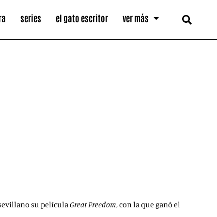
ra
series
el gato escritor
ver más
sevillano su película
Great Freedom
, con la que ganó el