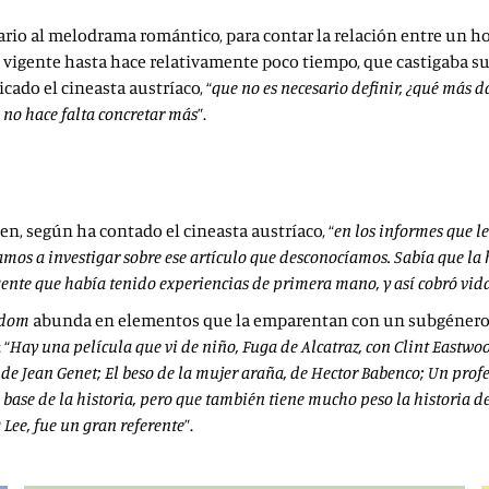
lario al melodrama romántico, para contar la relación entre un h
, vigente hasta hace relativamente poco tiempo, que castigaba su
icado el cineasta austríaco, “
que no es necesario definir, ¿qué más da
no hace falta concretar más
”.
en, según ha contado el cineasta austríaco, “
en los informes que 
zamos a investigar sobre ese artículo que desconocíamos. Sabía que l
gente que había tenido experiencias de primera mano, y así cobró vid
edom
abunda en elementos que la emparentan con un subgénero qu
 “
Hay una película que vi de niño, Fuga de Alcatraz, con Clint East
 de Jean Genet; El beso de la mujer araña, de Hector Babenco; Un pro
base de la historia, pero que también tiene mucho peso la historia d
Lee, fue un gran referente
”.