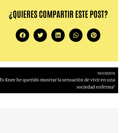
¿QUIERES COMPARTIR ESTE POST?
SIGUIENTE
’s Knee he querido mostrar la sensación de vivir en una
sociedad enferma”