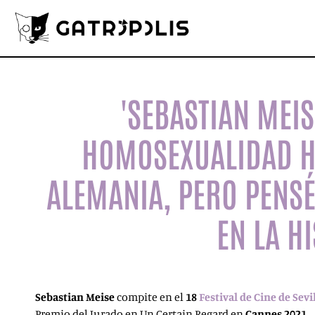
'SEBASTIAN MEIS
HOMOSEXUALIDAD HA
ALEMANIA, PERO PENS
EN LA H
Sebastian Meise
compite en el
18
Festival de Cine de Sevi
Premio del Jurado en Un Certain Regard en
Cannes 2021
.