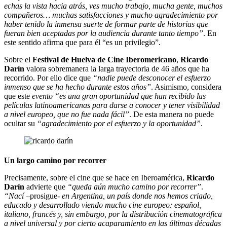
echas la vista hacia atrás, ves mucho trabajo, mucha gente, muchos
compañeros… muchas satisfacciones y mucho agradecimiento por
haber tenido la inmensa suerte de formar parte de historias que
fueran bien aceptadas por la audiencia durante tanto tiempo”
. En
este sentido afirma que para él “es un privilegio”.
Sobre el
Festival de Huelva de Cine Iberomericano
,
Ricardo
Darín
valora sobremanera la larga trayectoria de 46 años que ha
recorrido. Por ello dice que
“nadie puede desconocer el esfuerzo
inmenso que se ha hecho durante estos años”
. Asimismo, considera
que este
evento “es una gran oportunidad que han recibido las
películas latinoamericanas para darse a conocer y tener visibilidad
a nivel europeo, que no fue nada fácil”
. De esta manera no puede
ocultar su
“agradecimiento por el esfuerzo y la oportunidad”
.
Un largo camino por recorrer
Precisamente, sobre el cine que se hace en Iberoamérica,
Ricardo
Darín
advierte que
“queda aún mucho camino por recorrer”
.
“Nací
–prosigue-
en Argentina, un país donde nos hemos criado,
educado y desarrollado viendo mucho cine europeo: español,
italiano, francés y, sin embargo, por la distribución cinematográfica
a nivel universal y por cierto acaparamiento en las últimas décadas