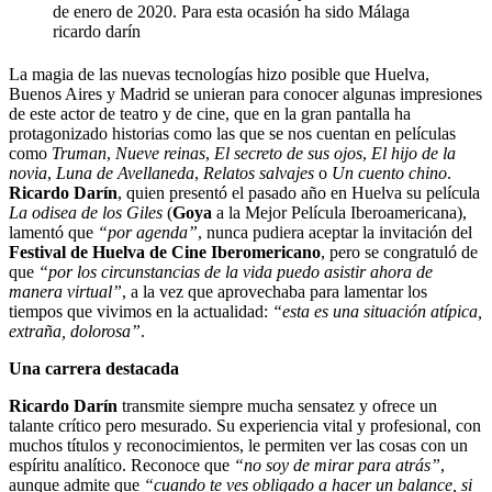
La magia de las nuevas tecnologías hizo posible que Huelva,
Buenos Aires y Madrid se unieran para conocer algunas impresiones
de este actor de teatro y de cine, que en la gran pantalla ha
protagonizado historias como las que se nos cuentan en películas
como
Truman
,
Nueve reinas
,
El secreto de sus ojos
,
El hijo de la
novia
,
Luna de Avellaneda
,
Relatos salvajes
o
Un cuento chino
.
Ricardo Darín
, quien presentó el pasado año en Huelva su película
La odisea de los Giles
(
Goya
a la Mejor Película Iberoamericana),
lamentó que
“por agenda”
, nunca pudiera aceptar la invitación del
Festival de Huelva de Cine Iberomericano
, pero se congratuló de
que
“por los circunstancias de la vida puedo asistir ahora de
manera virtual”
, a la vez que aprovechaba para lamentar los
tiempos que vivimos en la actualidad:
“esta es una situación atípica,
extraña, dolorosa”
.
Una carrera destacada
Ricardo Darín
transmite siempre
mucha sensatez y ofrece un
talante crítico pero mesurado. Su experiencia vital y profesional, con
muchos títulos y reconocimientos, le permiten ver las cosas con un
espíritu analítico. Reconoce que
“no soy de mirar para atrás”
,
aunque admite que
“cuando te ves obligado a hacer un balance, si