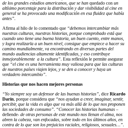
de los grandes estudios americanos, que se han
quedado con
un
altísimo porcentaje para la distribución y dar visibilidad al cine en
general se ha provocado una modificación en esa fluidez que había
antes”
.
Afirma al hilo de lo comentado que
“debemos intercambiar más
nuestras culturas, nuestras historias, porque comprobado está que
cuando uno tiene una buena historia, un buen cuento, entre manos,
y logra realizarla a un buen nivel, consigue que empiece a hacer su
camino mundialmente, va encontrando en diversas partes del
mundo audiencias altamente identificadas, y eso contribuye
inmejorablemente a la cultura”
. Esta reflexión le permite asegurar
que
“el cine es una herramienta muy valiosa para que las culturas
de nuestros países viajen lejos, y se den a conocer y haya un
verdadero intercambio”
.
Historias que nos hacen mejores personas
“Yo siempre soy un defensor de las buenas historias”
, dice
Ricardo
Darín
, porque considera que
“nos ayudan a creer, imaginar, sentir,
percibir, que la vida es algo que va más allá de lo que nos proponen
las sociedades de consumo”
.
“Conocer las historias humanas
–
defiende-
de otras personas de este mundo nos llenan el alma, nos
abren la cabeza, van enfocadas, sobre todo en los últimos años, en
contra de lo que son los prejuicios raciales, religiosos, sexuales…”
.