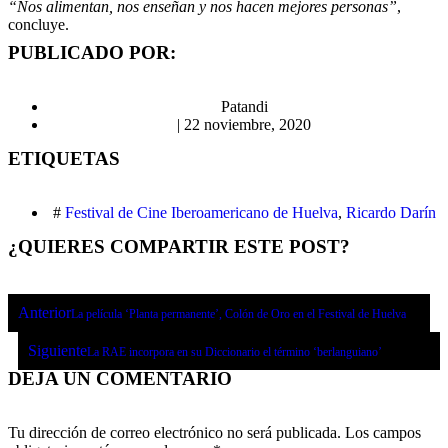
“Nos alimentan, nos enseñan y nos hacen mejores personas”
,
concluye.
PUBLICADO POR:
Patandi
|
22 noviembre, 2020
ETIQUETAS
#
Festival de Cine Iberoamericano de Huelva
,
Ricardo Darín
¿QUIERES COMPARTIR ESTE POST?
Anterior
La película ‘Planta permanente’, Colón de Oro en el Festival de Huelva
Siguiente
La RAE incorpora en su Diccionario el término ‘berlanguiano’
DEJA UN COMENTARIO
Tu dirección de correo electrónico no será publicada.
Los campos