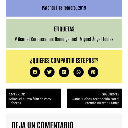
Patandi
|
18 febrero, 2019
ETIQUETAS
#
Gennet Corcuera
,
me llamo gennet
,
Miguel Ángel Tobías
¿QUIERES COMPARTIR ESTE POST?
ANTERIOR
SIGUIENTE
‘Adiós’, el nuevo film de Paco
Rafael Cobos, reconocido con el
Cabezas
Premio Ricardo Franco
DEJA UN COMENTARIO