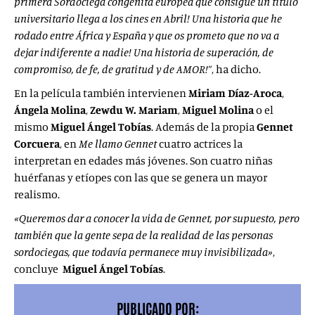
primera Sordociega congénita europea que consigue un título
universitario llega a los cines en Abril! Una historia que he
rodado entre África y España y que os prometo que no va a
dejar indiferente a nadie! Una historia de superación, de
compromiso, de fe, de gratitud y de AMOR!”
, ha dicho.
En la película también intervienen
Miriam Díaz-Aroca
,
Ángela Molina
,
Zewdu W. Mariam
,
Miguel Molina
o el
mismo
Miguel Ángel Tobías
. Además de la propia
Gennet
Corcuera
, en
Me
llamo Gennet
cuatro actrices la
interpretan en edades más jóvenes. Son cuatro niñas
huérfanas y etíopes con las que se genera un mayor
realismo.
«Queremos dar a conocer la vida de Gennet, por supuesto, pero
también que la gente sepa de la realidad de las personas
sordociegas, que todavía
permanece muy invisibilizada»
,
concluye
Miguel Ángel Tobías
.
PUBLICADO POR: