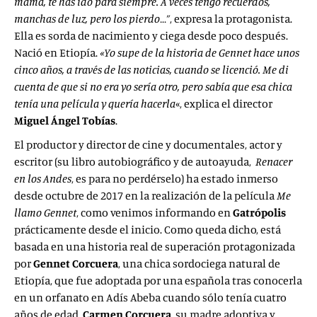
mamá, te has ido para siempre. A veces tengo recuerdos,
manchas de luz, pero los pierdo…”
, expresa la protagonista.
Ella es sorda de nacimiento y ciega desde poco después.
Nació en Etiopía.
«Yo supe de la historia de Gennet hace unos
cinco años, a través de las noticias, cuando se licenció. Me di
cuenta de que si no era yo sería otro, pero sabía que esa chica
tenía una película y quería hacerla
«, explica el director
Miguel Ángel Tobías
.
El productor y director de cine y documentales, actor y
escritor (su libro autobiográfico y de autoayuda,
Renacer
en
los Andes
, es para no perdérselo) ha estado inmerso
desde octubre de 2017 en la realización de la película
Me
llamo Gennet
, como venimos informando en
Gatrópolis
prácticamente desde el inicio. Como queda dicho, está
basada en una historia real de superación protagonizada
por
Gennet Corcuera
, una chica sordociega natural de
Etiopía, que fue adoptada por una española tras conocerla
en un orfanato en Adís Abeba cuando sólo tenía cuatro
años de edad.
Carmen Corcuera
, su madre adoptiva y