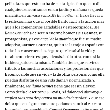
película, es que esto no ha de ser la típica flor que un día
cualquiera encontramos en un jardín y mañana se queda
marchita en un vaso vacío.
Me llamo Gennet
ha de llevar a
la reflexión más que al posible llanto fácil; a la acción más
que a los comentarios agradables y estereotipados…
Me
llamo Gennet
ha de ser un enorme homenaje a
Gennet
, su
protagonista, y a ese
ángel de la guarda
que fue su madre
adoptiva,
Carmen
Corcuera
, quien se la trajo a España con
todas las consecuencias. Seguro que le salvó la vida y
totalmente cierto es que, además, le dio otra, como si la
hubiera parido ella misma. También tiene que servir de
tributo a las muchas asociaciones y los profesionales que
hacen posible que su vida y la de otras personas como ella
puedan disfrutar de una vida digna y normalizada. Y,
finalmente,
Me llamo Gennet
tiene que ser un altavoz.
Como decía el escritor
C.S. Lewis
,
“El dolor es el altavoz que
emplea Dios para despertar a un mundo de sordos”
. Y que ese
dolor que en algún momento podamos sentir al ver esta
historia de superación de
Gennet Corcuera
actúe como el