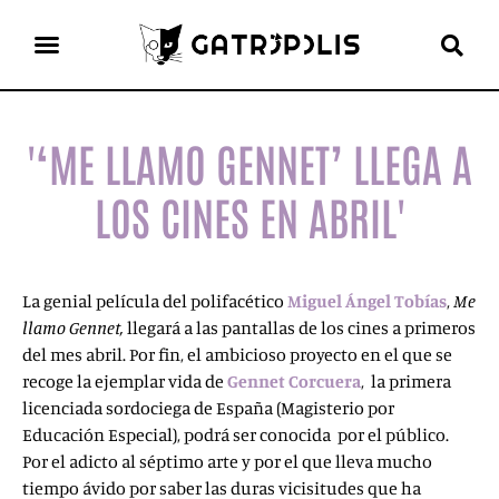
el gato escritor
ver más
'‘ME LLAMO GENNET’ LLEGA A
LOS CINES EN ABRIL'
La genial película del polifacético
Miguel Ángel Tobías
,
Me
llamo Gennet,
llegará a las pantallas de los cines a primeros
del mes abril. Por fin, el ambicioso proyecto en el que se
recoge la ejemplar vida de
Gennet Corcuera
, la primera
licenciada sordociega de España (Magisterio por
Educación Especial), podrá ser conocida por el público.
Por el adicto al séptimo arte y por el que lleva mucho
tiempo ávido por saber las duras vicisitudes que ha