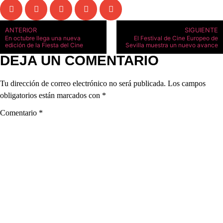
ANTERIOR
SIGUIENTE
En octubre llega una nueva
El Festival de Cine Europeo de
edición de la Fiesta del Cine
Sevilla muestra un nuevo avance
DEJA UN COMENTARIO
Tu dirección de correo electrónico no será publicada.
Los campos
obligatorios están marcados con
*
Comentario
*