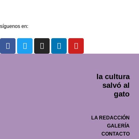
Contacto
síguenos en:
la cultura
salvó al
gato
LA REDACCIÓN
GALERÍA
CONTACTO