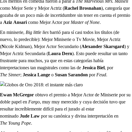
Los méritos en comedia fueron a parar a
The
Marvelous
Mrs.
Maiseli
como Mejor Serie y Mejor Actriz (
Rachel
Brosnahan
), categoría que
gozaba de un poco más de incertidumbre sin tener en cuenta el premio
a
Aziz
Ansari
como Mejor Actor por
Master
of
None
.
En miniserie,
Big
little
lies
barrió para sí casi todos los títulos (de
nuevo, lo predecible): Mejor Miniserie o Tv Movie, Mejor Actriz
(
N
icole Kidman), Mejor Actor Secundario (
Alexander
Skarsgard
) y
Mejor Actriz Secundaria (
Laura
Dern
). Esto puede resultar un tanto
frustrante para muchos, ya que en estas categorías había
interpretaciones tan magistrales como las de
Jessica Biel
, por
The
Sinner
;
Jessica Lange
o
Susan
Sarandon
por
Feud
.
Ewan
McGregor
obtuvo el premio a Mejor Actor de Miniserie por su
doble papel en
Fargo
, muy muy merecido y cuya decisión tuvo que
resultar increíblemente difícil para el jurado al estar
nominado
Jude
Law
por su canónica y divina interpretación en
The
Young Pope
.