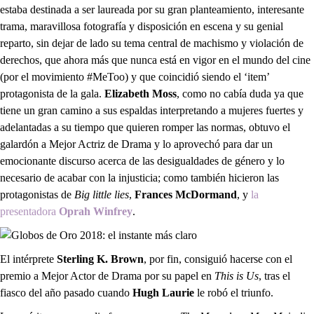
estaba destinada a ser laureada por su gran planteamiento, interesante
trama, maravillosa fotografía y disposición en escena y su genial
reparto, sin dejar de lado su tema central de machismo y violación de
derechos, que ahora más que nunca está en vigor en el mundo del cine
(por el movimiento #MeToo) y que coincidió siendo el ‘item’
protagonista de la gala.
Elizabeth Moss
, como no cabía duda ya que
tiene un gran camino a sus espaldas interpretando a mujeres fuertes y
adelantadas a su tiempo que quieren romper las normas, obtuvo el
galardón a Mejor Actriz de Drama y lo aprovechó para dar un
emocionante discurso acerca de las desigualdades de género y lo
necesario de acabar con la injusticia; como también hicieron las
protagonistas de
Big
little
lies
,
Frances
McDormand
, y
la
presentadora
Oprah
Winfrey
.
El intérprete
Sterling
K. Brown
, por fin, consiguió hacerse con el
premio a Mejor Actor de Drama por su papel en
This
is
Us
, tras el
fiasco del año pasado cuando
Hugh Laurie
le robó el triunfo.