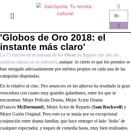
el gato escritor
ver más
'Globos de Oro 2018: el
instante más claro'
La 75 edición de la antesala de los
Oscar
ha llegado este año sin
sorpresa alguna en su palmarés
, aunque lo cierto es que los premios se
han otorgado adecuadamente por méritos propios en cada una de las
categorías disputadas.
En lo relativo al cine,
Tres anuncios en las afueras
ha resultado la gran
vencedora con cuatro muy grandes galardones, entre los que se
encuentran: Mejor Película Drama, Mejor Actriz Drama
(Frances
McDormand
), Mejor Actor de Reparto (
Sam Rockwell
) y
Mejor Guión Original. Pero esto ya se intuía por su excepcional
conjunción entre drama familiar, que hace emerger el lado ‘ñoño’ de
cualquier espectador, y toques de comedia basta, muy bien realizados.