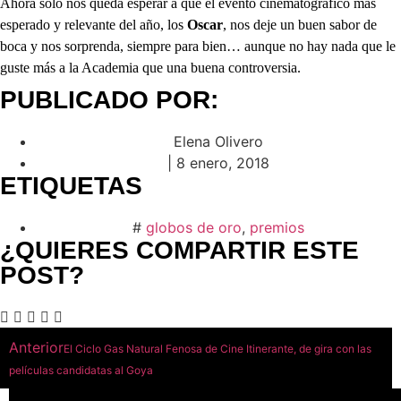
Ahora solo nos queda esperar a que el evento cinematográfico más
esperado y relevante del año, los
Oscar
, nos deje un buen sabor de
boca y nos sorprenda, siempre para bien… aunque no hay nada que le
guste más a la Academia que una buena controversia.
PUBLICADO POR:
Elena Olivero
|
8 enero, 2018
ETIQUETAS
#
globos de oro
,
premios
¿QUIERES COMPARTIR ESTE
POST?
Anterior
El Ciclo Gas Natural Fenosa de Cine Itinerante, de gira con las
películas candidatas al Goya