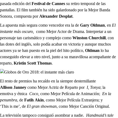
pasada edición del
Festival de Cannes
su retiro temporal de las
pantallas. El film también ha sido galardonado por la Mejor Banda
Sonora, compuesta por
Alexander
Desplat
.
La apuesta más segura como vencedor era la de
Gary
Oldman
, en
El
instante más oscuro,
como Mejor Actor de Drama. Interpretar a un
personaje tan carismático y complejo como
Winston Churchill
, con
las dotes del inglés, solo podía acabar en victoria y aunque muchos
actores ya se han puesto en la piel del hito político,
Oldman
lo ha
conseguido elevar a otro nivel, junto a su maravillosa acompañante de
reparto,
Kristin
Scott Thomas
.
El resto de premios ha recaído en la siempre desternillante
Allison
Janney
como Mejor Actriz de Reparto por
I,
Tonya
; la
emotiva y étnica
Coco,
como Mejor Película de Animación;
En la
penumbra
, de
Fatih
Akin
, como Mejor Película Extranjera; y
‘This is me’, de
El gran
showman
, como Mejor Canción Original.
La televisión tampoco consiguió asombrar a nadie.
Handmaid’s
tale