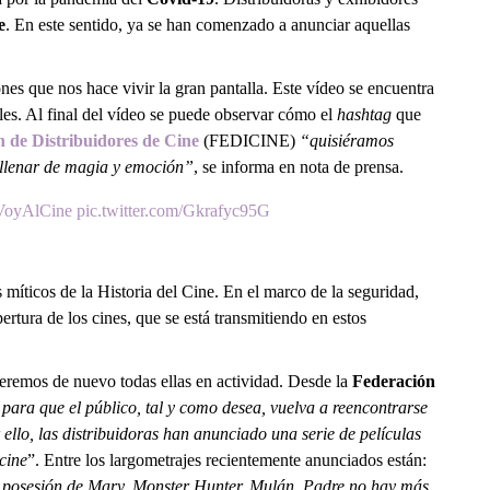
e
. En este sentido, ya se han comenzado a anunciar aquellas
nes que nos hace vivir la gran pantalla. Este vídeo se encuentra
es. Al final del vídeo se puede observar cómo el
hashtag
que
 de Distribuidores de Cine
(FEDICINE)
“quisiéramos
a llenar de magia y emoción”
, se informa en nota de prensa.
VoyAlCine
pic.twitter.com/Gkrafyc95G
íticos de la Historia del Cine. En el marco de la seguridad,
rtura de los cines, que se está transmitiendo en estos
 veremos de nuevo todas ellas en actividad. Desde la
Federación
para que el público, tal y como desea, vuelva a reencontrarse
ello, las distribuidoras han anunciado una serie de películas
cine
”. Entre los largometrajes recientemente anunciados están:
 La posesión de Mary, Monster Hunter, Mulán, Padre no hay más