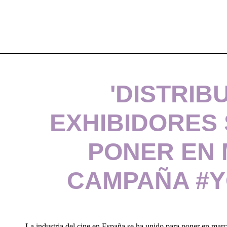
'DISTRIB
EXHIBIDORES
PONER EN
CAMPAÑA #Y
La industria del cine en España se ha unido para poner en marc