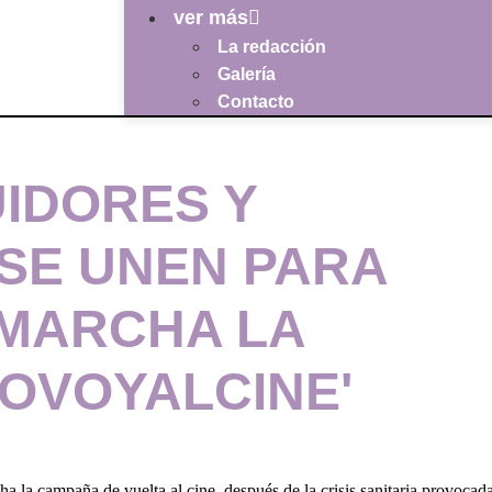
ver más
La redacción
Galería
Contacto
UIDORES Y
 SE UNEN PARA
 MARCHA LA
OVOYALCINE'
ha la campaña de vuelta al cine, después de la crisis sanitaria provoca