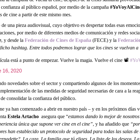
y confianza al público español, por medio de la campaña
#YoVoyAlCin
as de cine a partir de este mismo mes.
o de una pieza audiovisual, cuyo objetivo es despertar todas esas emocio
ciones, por medio de diferentes medios de comunicación y redes social
e
, y desde la
Federación de Cines de España
(FECE) y la
Federación
 dicho hashtag. Entre todos podremos lograr que los cines se vuelvan 
lícula está a punto de empezar. Vuelve la magia. Vuelve el cine 📽️
#Yo
e 16, 2020
ando novedades sobre el sector y compartiendo algunos de los momentos m
mplementación de las medidas de seguridad necesarias de cara a la reape
de consolidar la confianza del público.
 cine ya han comenzado a abrir en nuestro país – y en los próximos días
enta
Estela Artacho
asegura que “
estamos dando lo mejor de nosotros 
xperiencia única que supone ver cine en el cine”
,
y ha añadido que
“por 
res han establecido un protocolo de seguridad para todas las salas de 
nadette?, La caza, La familia que tú eliges, La lista de los deseos,