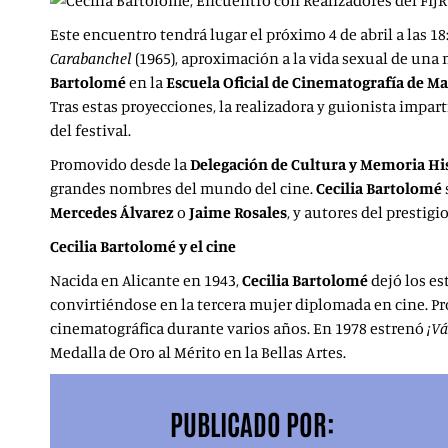
Este encuentro tendrá lugar el próximo 4 de abril a las 1
Carabanchel
(1965),
aproximación a la vida sexual de una 
Bartolomé
en la
Escuela Oficial de Cinematografía de M
Tras estas proyecciones, la realizadora y guionista impa
del festival.
Promovido desde la
Delegación de Cultura y Memoria His
grandes nombres del mundo del cine.
Cecilia Bartolomé
Mercedes Álvarez
o
Jaime Rosales
, y autores del prestig
Cecilia Bartolomé y el cine
Nacida en Alicante en 1943,
Cecilia Bartolomé
dejó los es
convirtiéndose en la tercera mujer diplomada en cine. Pro
cinematográfica durante varios años. En 1978 estrenó
¡V
Medalla de Oro al Mérito en la Bellas Artes.
PUBLICADO POR: