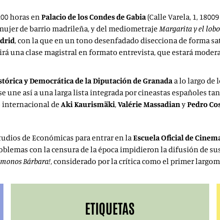
8:00 horas en
Palacio de los Condes de Gabia
(
Calle Varela, 1, 1800
mujer de barrio madrileña, y del mediometraje
Margarita y el lobo
adrid
, con la que en un tono desenfadado disecciona de forma sat
rtirá una clase magistral en formato entrevista, que estará mode
tórica y Democrática de la Diputación de Granada
a lo largo de
se une así a una larga lista integrada por cineastas españoles t
io internacional de
Aki Kaurismäki
,
Valérie Massadian
y
Pedro Co
tudios de Económicas para entrar en la
Escuela Oficial de Cinem
blemas con la censura de la época impidieron la difusión de sus 
ámonos Bárbara!
, considerado por la crítica como el primer largom
ETIQUETAS