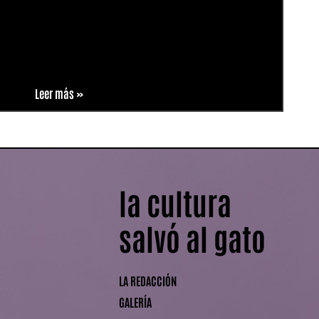
Leer más »
la cultura
salvó al gato
LA REDACCIÓN
GALERÍA