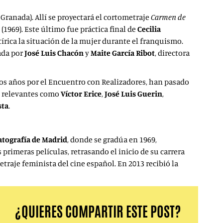
9 Granada)
. Allí se proyectará el cortometraje
Carmen de
(1969). Este último fue práctica final de
Cecilia
írica la situación de la mujer durante el franquismo.
rada por
José Luis Chacón
y
Maite García Ribot
, directora
 los años por el Encuentro con Realizadores, han pasado
an relevantes como
Víctor Erice
,
José Luis Guerin
,
sta
.
atografía de Madrid
, donde se gradúa en 1969,
primeras películas, retrasando el inicio de su carrera
etraje feminista del cine español. En 2013 recibió la
¿QUIERES COMPARTIR ESTE POST?