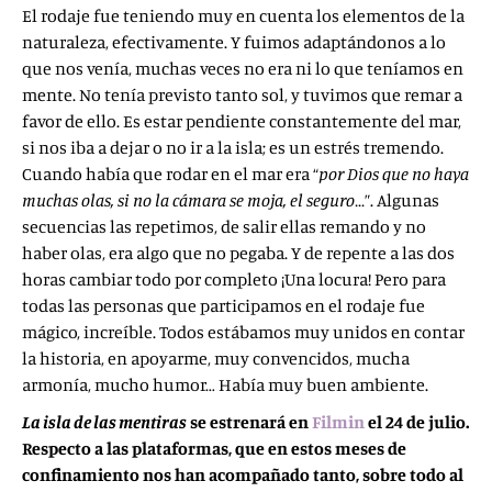
El rodaje fue teniendo muy en cuenta los elementos de la
naturaleza, efectivamente. Y fuimos adaptándonos a lo
que nos venía, muchas veces no era ni lo que teníamos en
mente. No tenía previsto tanto sol, y tuvimos que remar a
favor de ello. Es estar pendiente constantemente del mar,
si nos iba a dejar o no ir a la isla; es un estrés tremendo.
Cuando había que rodar en el mar era “
por Dios que no haya
muchas olas, si no la cámara se moja, el seguro…
”. Algunas
secuencias las repetimos, de salir ellas remando y no
haber olas, era algo que no pegaba. Y de repente a las dos
horas cambiar todo por completo ¡Una locura! Pero para
todas las personas que participamos en el rodaje fue
mágico, increíble. Todos estábamos muy unidos en contar
la historia, en apoyarme, muy convencidos, mucha
armonía, mucho humor… Había muy buen ambiente.
La isla de las mentiras
se estrenará en
Filmin
el 24 de julio.
Respecto a las plataformas, que en estos meses de
confinamiento nos han acompañado tanto, sobre todo al