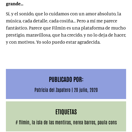
grande…
Sí, y el sonido, que lo cuidamos con un amor absoluto, la
música, cada detalle, cada cosiña… Pero a mí me parece
fantástico. Parece que Filmin es una plataforma de mucho
prestigio, maravillosa, que ha crecido, y no lo deja de hacer,
y con motivos. Yo solo puedo estar agradecida.
https://www.youtube.com/watch?
v=K4gQoDIS5ww&t=11s
PUBLICADO POR:
Patricia del Zapatero
|
20 julio, 2020
ETIQUETAS
#
filmin
,
la isla de las mentiras
,
nerea barros
,
paula cons