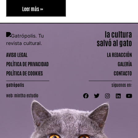
Leer más »
la cultura
salvó al gato
AVISO LEGAL
LA REDACCIÓN
POLÍTICA DE PRIVACIDAD
GALERÍA
POLÍTICA DE COOKIES
CONTACTO
gatrópolis
síguenos en:
web:
mintha estudio