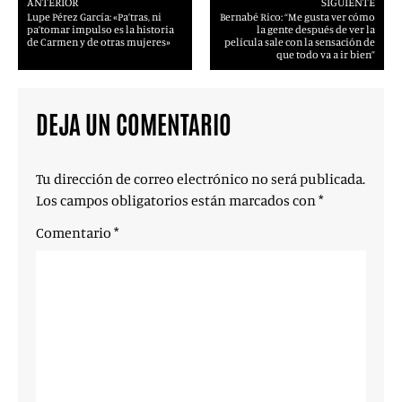
ANTERIOR
SIGUIENTE
Lupe Pérez García: «Pa’tras, ni
Bernabé Rico: “Me gusta ver cómo
pa’tomar impulso es la historia
la gente después de ver la
de Carmen y de otras mujeres»
película sale con la sensación de
que todo va a ir bien”
DEJA UN COMENTARIO
Tu dirección de correo electrónico no será publicada.
Los campos obligatorios están marcados con
*
Comentario
*