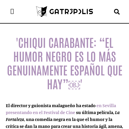
el gato escritor
ver más
'CHIQUI CARABANTE: “EL
HUMOR NEGRO ES LO MÁS
GENUINAMENTE ESPAÑOL QUE
HAY”￼'
El director y guionista malagueño ha estado
en Sevilla
presentando en el Festival de Cine
su última película,
La
Fortaleza
, una comedia negra en la que el humor y la
crítica se dan la mano para crear una historia ágil, amena,