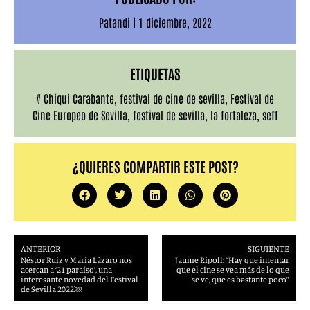
Patandi
|
1 diciembre, 2022
ETIQUETAS
#
Chiqui Carabante
,
festival de cine de sevilla
,
Festival de
Cine Europeo de Sevilla
,
festival de sevilla
,
la fortaleza
,
seff
¿QUIERES COMPARTIR ESTE POST?
ANTERIOR
SIGUIENTE
Néstor Ruiz y María Lázaro nos
Jaume Ripoll: “Hay que intentar
acercan a ‘21 paraíso’, una
que el cine se vea más de lo que
interesante novedad del Festival
se ve, que es bastante poco”
de Sevilla 2022￼