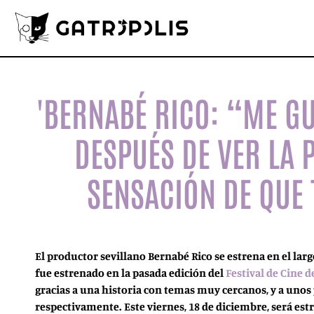
'BERNABÉ RICO: “ME G
DESPUÉS DE VER LA 
SENSACIÓN DE QUE 
El productor sevillano Bernabé Rico se estrena en el lar
fue estrenado en la pasada edición del
Festival de Cine d
gracias a una historia con temas muy cercanos, y a unos 
respectivamente. Este viernes, 18 de diciembre, será es