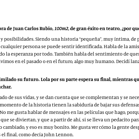
bra de Juan Carlos Rubio,
100m2
, de gran éxito en teatro, ¿por q
y posibilidades. Siendo una historia “pequeña”, muy íntima, de 
ualquier persona se puede sentir identificada. Habla de la amist
ido la esperanza por todo. También habla del sentimiento de qu
vimos en el pasado o en el futuro, algo muy humano. Decidí lanz
lado su futuro. Lola por su parte espera su final, mientras qu
uchar.
de sus vidas, y se dan cuenta que se complementan y se necesit
n momento de la historia tienen la sabiduría de bajar sus defensas
 No me gusta hablar de mensajes en las películas que hago, porq
 que se diviertan, y que a partir de ahí, si se lleva un pedacito pa
o cambiado, y eso es muy bonito. Me gusta ver cómo la gente desp
es el final, como decía John Lennon.