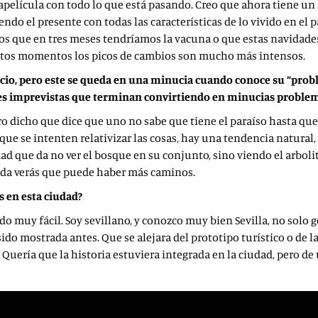
película con todo lo que está pasando. Creo que ahora tiene un s
o el presente con todas las características de lo vivido en el pa
os que en tres meses tendríamos la vacuna o que estas navidade
n estos momentos los picos de cambios son mucho más intensos.
orcio, pero este se queda en una minucia cuando conoce su “pro
es imprevistas que terminan convirtiendo en minucias problem
o dicho que dice que uno no sabe que tiene el paraíso hasta que
e se intenten relativizar las cosas, hay una tendencia natural, 
dad que da no ver el bosque en su conjunto, sino viendo el arboli
guida verás que puede haber más caminos.
as en esta ciudad?
do muy fácil. Soy sevillano, y conozco muy bien Sevilla, no solo 
ido mostrada antes. Que se alejara del prototipo turístico o de l
… Quería que la historia estuviera integrada en la ciudad, pero d