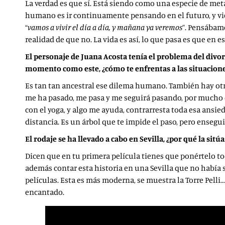
La verdad es que sí. Está siendo como una especie de meta
humano es ir continuamente pensando en el futuro, y viend
“
vamos a vivir el día a día, y mañana ya veremos
”. Pensábam
realidad de que no. La vida es así, lo que pasa es que e
El personaje de Juana Acosta tenía el problema del div
momento como este, ¿cómo te enfrentas a las situacion
Es tan tan ancestral ese dilema humano. También hay otr
me ha pasado, me pasa y me seguirá pasando, por mucho qu
con el yoga, y algo me ayuda, contrarresta toda esa ansie
distancia. Es un árbol que te impide el paso, pero ense
El rodaje se ha llevado a cabo en Sevilla, ¿por qué la sitú
Dicen que en tu primera película tienes que ponértelo to
además contar esta historia en una Sevilla que no había s
películas. Esta es más moderna, se muestra la Torre Pelli
encantado.