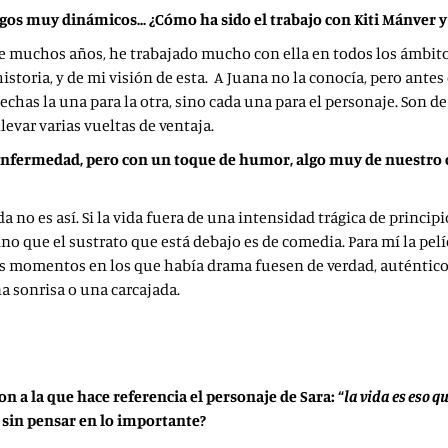
ogos muy dinámicos… ¿Cómo ha sido el trabajo con Kiti Mánver y
hace muchos años, he trabajado mucho con ella en todos los ámbit
historia, y de mi visión de esta. A Juana no la conocía, pero antes
 hechas la una para la otra, sino cada una para el personaje. Son de
evar varias vueltas de ventaja.
a enfermedad, pero con un toque de humor, algo muy de nuestro
 no es así. Si la vida fuera de una intensidad trágica de principio
ino que el sustrato que está debajo es de comedia. Para mí la p
 los momentos en los que había drama fuesen de verdad, auténtic
a sonrisa o una carcajada.
n a la que hace referencia el personaje de Sara: “
la vida es eso 
 sin pensar en lo importante?