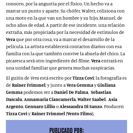
conocen, por la angustia por el físico. Un hecho va a
marcar un punto y aparte. Su chófer, Walter, colisiona con
una moto en la que van un hombre y su hijo, Manuel, de
ocho años de edad. A partir de ese incidente, una relación
extraña, más propiciada por la necesidad de estímulos de
Vera
que por otra cosa, va a marcar el desarrollo de la
película. La artista establecerá contactos diarios con esa
familia con la que también convive la abuela del chico. La
picaresca será otro ingrediente del filme.
Vera
entrará en
una unidad familiar que genera muchas suspicacias.
El guión de
Vera
está escrito por
Tizza Covi
; la fotografía es
de
Rainer Frimmel
; y junto a
Vera Gemma
y
Giuliana
Gemma
podemos ver a
Daniel De Palma
,
Sebastian
Dascalu
,
Annamaria Ciancamerla
,
Walter Saabel
,
Asia
Argento
,
Gennaro Lillio
o
Alessandra Di Sanzo
. Producen
Tizza Covi
y
Rainer Frimmel
(
Vento Films
).
PUBLICADO POR: