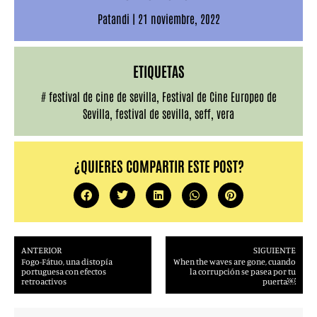
Patandi
|
21 noviembre, 2022
ETIQUETAS
#
festival de cine de sevilla
,
Festival de Cine Europeo de
Sevilla
,
festival de sevilla
,
seff
,
vera
¿QUIERES COMPARTIR ESTE POST?
ANTERIOR
SIGUIENTE
Fogo-Fátuo, una distopía
When the waves are gone, cuando
portuguesa con efectos
la corrupción se pasea por tu
retroactivos
puerta￼