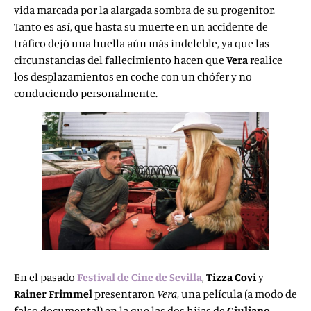
vida marcada por la alargada sombra de su progenitor.
Tanto es así, que hasta su muerte en un accidente de
tráfico dejó una huella aún más indeleble, ya que las
circunstancias del fallecimiento hacen que
Vera
realice
los desplazamientos en coche con un chófer y no
conduciendo personalmente.
En el pasado
Festival de Cine de Sevilla
,
Tizza Covi
y
Rainer Frimmel
presentaron
Vera
, una película (a modo de
falso documental) en la que las dos hijas de
Giuliano