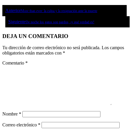
Anterior
More than ever: la culpa y la resignación ante la muerte
Siguiente
De noche los gatos son pardos, ¡y qué verdad es!
DEJA UN COMENTARIO
Tu dirección de correo electrónico no será publicada.
Los campos
obligatorios están marcados con
*
Comentario
*
Nombre
*
Correo electrónico
*