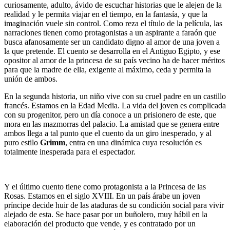
curiosamente, adulto, ávido de escuchar historias que le alejen de la
realidad y le permita viajar en el tiempo, en la fantasía, y que la
imaginación vuele sin control. Como reza el título de la película, las
narraciones tienen como protagonistas a un aspirante a faraón que
busca afanosamente ser un candidato digno al amor de una joven a
la que pretende. El cuento se desarrolla en el Antiguo Egipto, y ese
opositor al amor de la princesa de su país vecino ha de hacer méritos
para que la madre de ella, exigente al máximo, ceda y permita la
unión de ambos.
En la segunda historia, un niño vive con su cruel padre en un castillo
francés. Estamos en la Edad Media. La vida del joven es complicada
con su progenitor, pero un día conoce a un prisionero de este, que
mora en las mazmorras del palacio. La amistad que se genera entre
ambos llega a tal punto que el cuento da un giro inesperado, y al
puro estilo
Grimm
, entra en una dinámica cuya resolución es
totalmente inesperada para el espectador.
Y el último cuento tiene como protagonista a la Princesa de las
Rosas. Estamos en el siglo XVIII. En un país árabe un joven
príncipe decide huir de las ataduras de su condición social para vivir
alejado de esta. Se hace pasar por un buñolero, muy hábil en la
elaboración del producto que vende, y es contratado por un