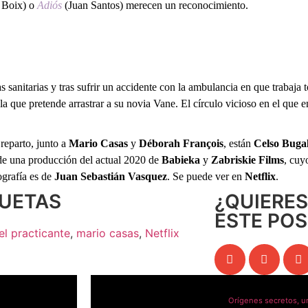
 Boix) o
Adiós
(Juan Santos) merecen un reconocimiento.
 sanitarias y tras sufrir un accidente con la ambulancia en que trabaja
la que pretende arrastrar a su novia Vane. El círculo vicioso en el que 
 reparto, junto a
Mario Casas
y
Déborah François
, están
Celso Bugal
 de una producción del actual 2020 de
Babieka
y
Zabriskie Films
, cuy
ografía es de
Juan Sebastián Vasquez
. Se puede ver en
Netflix
.
QUETAS
¿QUIERE
ESTE POS
el practicante
,
mario casas
,
Netflix
Orígenes secretos, un