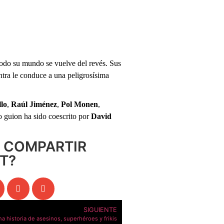
 todo su mundo se vuelve del revés. Sus
entra le conduce a una peligrosísima
lo
,
Raúl Jiménez
,
Pol Monen
,
o guion ha sido coescrito por
David
S COMPARTIR
T?
SIGUIENTE
a historia de asesinos, superhéroes y frikis