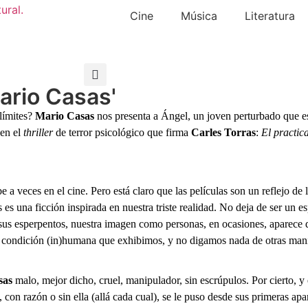
Cine
Música
Literatura
Mario Casas'
límites?
Mario Casas
nos presenta a Ángel, un joven perturbado que es
 en el
thriller
de terror psicológico que firma
Carles Torras
:
El practic
a veces en el cine. Pero está claro que las películas son un reflejo de l
 es una ficción inspirada en nuestra triste realidad. No deja de ser u
us esperpentos, nuestra imagen como personas, en ocasiones, aparece d
esa condición (in)humana que exhibimos, y no digamos nada de otras manif
sas
malo, mejor dicho, cruel, manipulador, sin escrúpulos. Por cierto, y
e, con razón o sin ella (allá cada cual), se le puso desde sus primeras ap