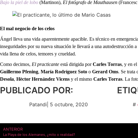
Bajo la piel de lobo
(Martinon),
El fotógrafo de Mauthausen
(Francesc
El mal negocio de los celos
Ángel lleva una vida aparentemente apacible. Es técnico en emergencias
inseguridades por su nueva situación le llevará a una autodestrucción a 
vida llena de celos, temores y crueldad.
Como decimos,
El practicante
está dirigida por
Carles Torras
, y en el
Guillermo Pfening
,
María Rodríguez Soto
o
Gerard Oms
. Se trata
Desola
,
Hèctor Hernández
Vicens
y el mismo
Carles Torras
. La fot
PUBLICADO POR:
ETI
Patandi
|
5 octubre, 2020
#
ANTERIOR
La Playa de los Alemanes, ¿mito o realidad?