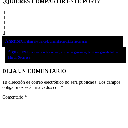
¿QUIERES COMPARTIR ESTE POST?
Anterior
And then we danced: una mirada crítica necesaria
Siguiente
El irlandés: sindicalismo y crimen organizado, la última genialidad de
Martin Scorsese
DEJA UN COMENTARIO
Tu dirección de correo electrónico no será publicada.
Los campos
obligatorios están marcados con
*
Comentario
*