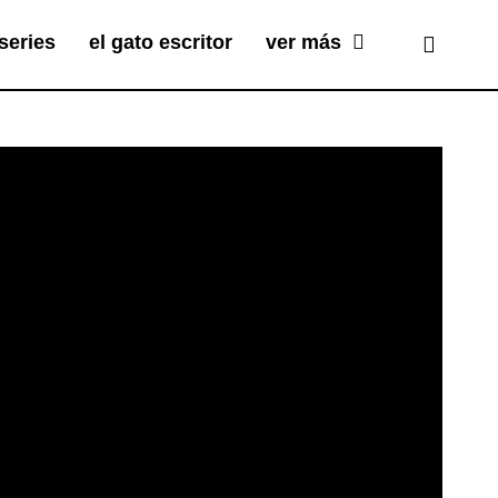
series
el gato escritor
ver más